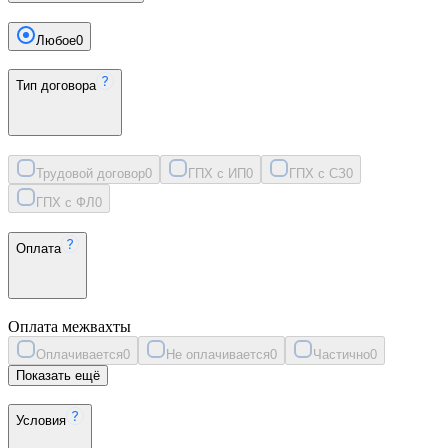
Любое
0
Тип договора
Трудовой договор
0
ГПХ с ИП
0
ГПХ с СЗ
0
ГПХ с ФЛ
0
Оплата
Оплата межвахты
Оплачивается
0
Не оплачивается
0
Частично
0
Показать ещё
Условия