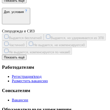
Показать ещё
Доп. условия
Спецодежда и СИЗ
Выдается бесплатно
0
Выдается, но удерживается из ЗП
0
Частично
0
Не выдается, не компенсируется
0
Не выдается, компенсируется по чекам
0
Показать ещё
Работодателям
Регистрация/вход
Разместить вакансию
Соискателям
Вакансии
Образовательным учреждениям