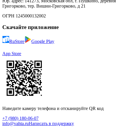
Юр. адрес: 141273, Московская обл, г. Пушкино, деревня
Григорково, тер. Вишни-Григорково, д 21
ОГРН 1245000132002
Скачайте приложение
RuStore
Google Play
App Store
Наведите камеру телефона и отсканируйте QR код
+7 (980) 180-06-07
info@vahta.ru
Написать в поддержку