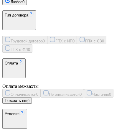
Любое
0
Тип договора
Трудовой договор
0
ГПХ с ИП
0
ГПХ с СЗ
0
ГПХ с ФЛ
0
Оплата
Оплата межвахты
Оплачивается
0
Не оплачивается
0
Частично
0
Показать ещё
Условия