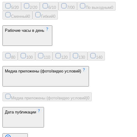
5/2
0
2/2
0
6/1
0
7/0
0
По выходным
0
Сменный
0
Гибкий
0
Рабочие часы в день
8
0
10
0
11
0
12
0
13
0
14
0
Медиа приложены (фото/видео условий)
Медиа приложены (фото/видео условий)
0
Дата публикации