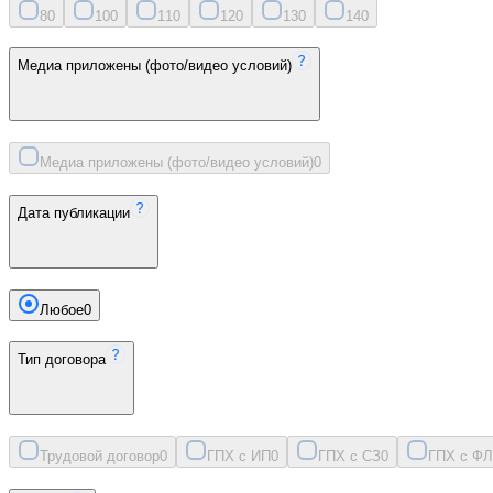
8
0
10
0
11
0
12
0
13
0
14
0
Медиа приложены (фото/видео условий)
Медиа приложены (фото/видео условий)
0
Дата публикации
Любое
0
Тип договора
Трудовой договор
0
ГПХ с ИП
0
ГПХ с СЗ
0
ГПХ с ФЛ