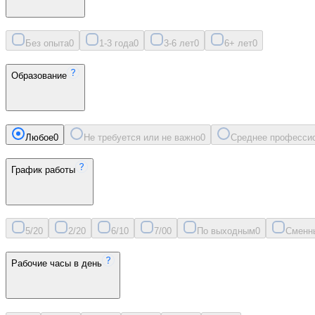
Без опыта
0
1-3 года
0
3-6 лет
0
6+ лет
0
Образование
Любое
0
Не требуется или не важно
0
Среднее професси
График работы
5/2
0
2/2
0
6/1
0
7/0
0
По выходным
0
Сменн
Рабочие часы в день