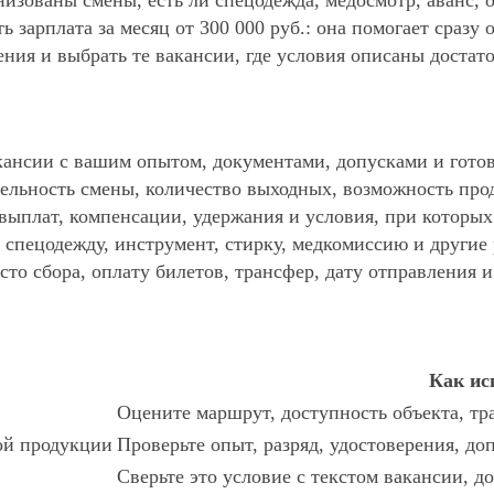
анизованы смены, есть ли спецодежда, медосмотр, аванс
ь зарплата за месяц от 300 000 руб.: она помогает сразу
ния и выбрать те вакансии, где условия описаны достат
ансии с вашим опытом, документами, допусками и готов
ельность смены, количество выходных, возможность про
 выплат, компенсации, удержания и условия, при которы
спецодежду, инструмент, стирку, медкомиссию и другие р
то сбора, оплату билетов, трансфер, дату отправления и
Как ис
Оцените маршрут, доступность объекта, тр
ой продукции
Проверьте опыт, разряд, удостоверения, до
Сверьте это условие с текстом вакансии, д