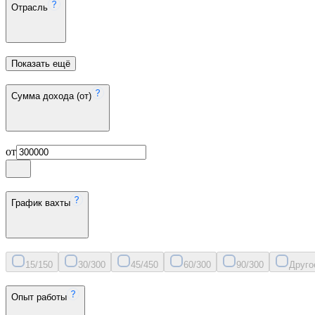
Отрасль
Показать ещё
Сумма дохода (от)
от
График вахты
15/15
0
30/30
0
45/45
0
60/30
0
90/30
0
Друго
Опыт работы