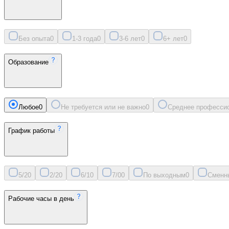
Без опыта
0
1-3 года
0
3-6 лет
0
6+ лет
0
Образование
Любое
0
Не требуется или не важно
0
Среднее професси
График работы
5/2
0
2/2
0
6/1
0
7/0
0
По выходным
0
Сменн
Рабочие часы в день