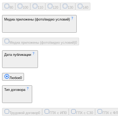
8
0
10
0
11
0
12
0
13
0
14
0
Медиа приложены (фото/видео условий)
Медиа приложены (фото/видео условий)
0
Дата публикации
Любое
0
Тип договора
Трудовой договор
0
ГПХ с ИП
0
ГПХ с СЗ
0
ГПХ с ФЛ