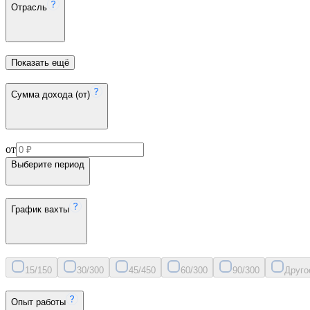
Отрасль
Показать ещё
Сумма дохода (от)
от
Выберите период
График вахты
15/15
0
30/30
0
45/45
0
60/30
0
90/30
0
Друго
Опыт работы