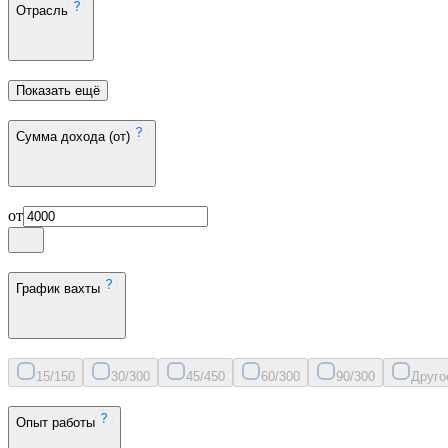
Отрасль
Показать ещё
Сумма дохода (от)
от
График вахты
15/15
0
30/30
0
45/45
0
60/30
0
90/30
0
Друго
Опыт работы