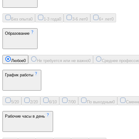
Без опыта
0
1-3 года
0
3-6 лет
0
6+ лет
0
Образование
Любое
0
Не требуется или не важно
0
Среднее професси
График работы
5/2
0
2/2
0
6/1
0
7/0
0
По выходным
0
Сменн
Рабочие часы в день