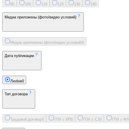
8
0
10
0
11
0
12
0
13
0
14
0
Медиа приложены (фото/видео условий)
Медиа приложены (фото/видео условий)
0
Дата публикации
Любое
0
Тип договора
Трудовой договор
0
ГПХ с ИП
0
ГПХ с СЗ
0
ГПХ с ФЛ