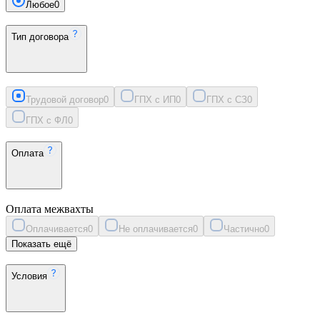
Любое
0
Тип договора
Трудовой договор
0
ГПХ с ИП
0
ГПХ с СЗ
0
ГПХ с ФЛ
0
Оплата
Оплата межвахты
Оплачивается
0
Не оплачивается
0
Частично
0
Показать ещё
Условия