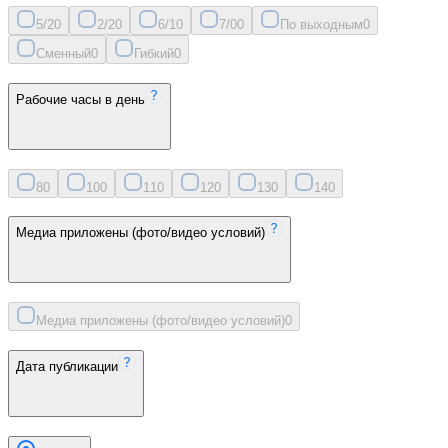
5/2
0
2/2
0
6/1
0
7/0
0
По выходным
0
Сменный
0
Гибкий
0
Рабочие часы в день
8
0
10
0
11
0
12
0
13
0
14
0
Медиа приложены (фото/видео условий)
Медиа приложены (фото/видео условий)
0
Дата публикации