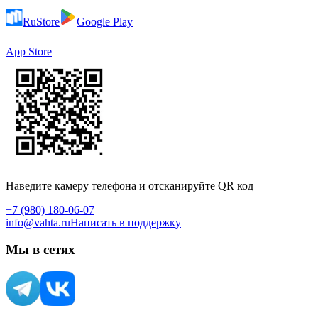
RuStore
Google Play
App Store
Наведите камеру телефона и отсканируйте QR код
+7 (980) 180-06-07
info@vahta.ru
Написать в поддержку
Мы в сетях