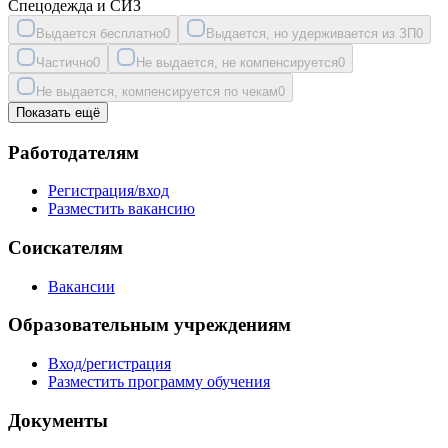
Спецодежда и СИЗ
Выдается бесплатно
0
Выдается, но удерживается из ЗП
0
Частично
0
Не выдается, не компенсируется
0
Не выдается, компенсируется по чекам
0
Показать ещё
Работодателям
Регистрация/вход
Разместить вакансию
Соискателям
Вакансии
Образовательным учреждениям
Вход/регистрация
Разместить программу обучения
Документы