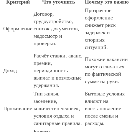
Критерий
Что уточнить
Почему это важно
Прозрачное
Договор,
оформление
трудоустройство,
снижает риск
Оформление
список документов,
задержек и
медосмотр и
спорных
проверки.
ситуаций.
Расчёт ставки, аванс,
Похожие вакансии
премии,
могут отличаться
Доход
периодичность
по фактической
выплат и возможные
сумме на руки.
удержания.
Тип жилья,
Бытовые условия
заселение,
влияют на
Проживание
количество человек,
восстановление
условия отдыха и
после смены и
санитарные правила.
расходы.
Билеты,