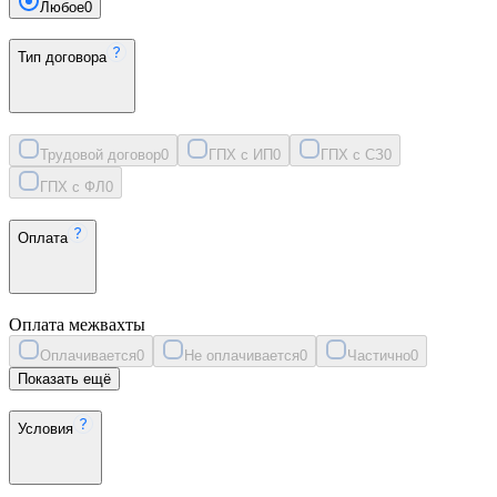
Любое
0
Тип договора
Трудовой договор
0
ГПХ с ИП
0
ГПХ с СЗ
0
ГПХ с ФЛ
0
Оплата
Оплата межвахты
Оплачивается
0
Не оплачивается
0
Частично
0
Показать ещё
Условия