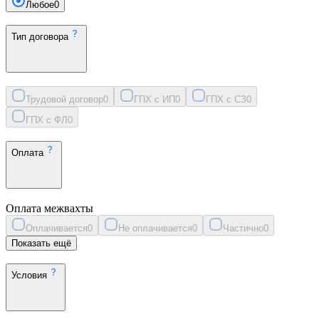
Любое
0
Тип договора
Трудовой договор
0
ГПХ с ИП
0
ГПХ с СЗ
0
ГПХ с ФЛ
0
Оплата
Оплата межвахты
Оплачивается
0
Не оплачивается
0
Частично
0
Показать ещё
Условия