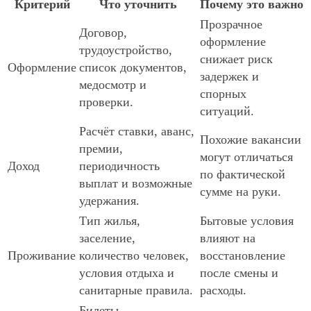
Критерий
Что уточнить
Почему это важно
Прозрачное
Договор,
оформление
трудоустройство,
снижает риск
Оформление
список документов,
задержек и
медосмотр и
спорных
проверки.
ситуаций.
Расчёт ставки, аванс,
Похожие вакансии
премии,
могут отличаться
Доход
периодичность
по фактической
выплат и возможные
сумме на руки.
удержания.
Тип жилья,
Бытовые условия
заселение,
влияют на
Проживание
количество человек,
восстановление
условия отдыха и
после смены и
санитарные правила.
расходы.
Билеты,