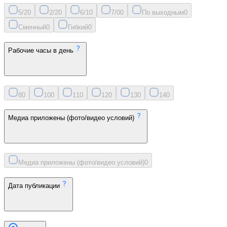
5/2
0
2/2
0
6/1
0
7/0
0
По выходным
0
Сменный
0
Гибкий
0
Рабочие часы в день
8
0
10
0
11
0
12
0
13
0
14
0
Медиа приложены (фото/видео условий)
Медиа приложены (фото/видео условий)
0
Дата публикации