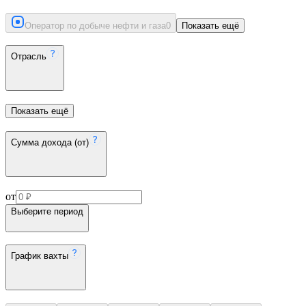
Оператор по добыче нефти и газа
0
Показать ещё
Отрасль
Показать ещё
Сумма дохода (от)
от
Выберите период
График вахты