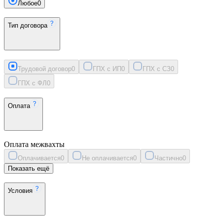
Любое
0
Тип договора
Трудовой договор
0
ГПХ с ИП
0
ГПХ с СЗ
0
ГПХ с ФЛ
0
Оплата
Оплата межвахты
Оплачивается
0
Не оплачивается
0
Частично
0
Показать ещё
Условия