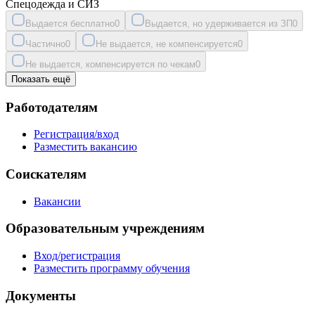
Спецодежда и СИЗ
Выдается бесплатно
0
Выдается, но удерживается из ЗП
0
Частично
0
Не выдается, не компенсируется
0
Не выдается, компенсируется по чекам
0
Показать ещё
Работодателям
Регистрация/вход
Разместить вакансию
Соискателям
Вакансии
Образовательным учреждениям
Вход/регистрация
Разместить программу обучения
Документы