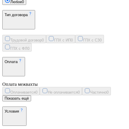
Любое
0
Тип договора
Трудовой договор
0
ГПХ с ИП
0
ГПХ с СЗ
0
ГПХ с ФЛ
0
Оплата
Оплата межвахты
Оплачивается
0
Не оплачивается
0
Частично
0
Показать ещё
Условия