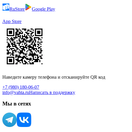
RuStore
Google Play
App Store
Наведите камеру телефона и отсканируйте QR код
+7 (980) 180-06-07
info@vahta.ru
Написать в поддержку
Мы в сетях