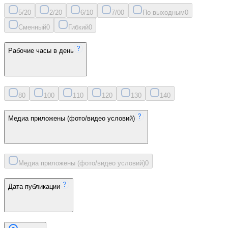
5/2
0
2/2
0
6/1
0
7/0
0
По выходным
0
Сменный
0
Гибкий
0
Рабочие часы в день
8
0
10
0
11
0
12
0
13
0
14
0
Медиа приложены (фото/видео условий)
Медиа приложены (фото/видео условий)
0
Дата публикации