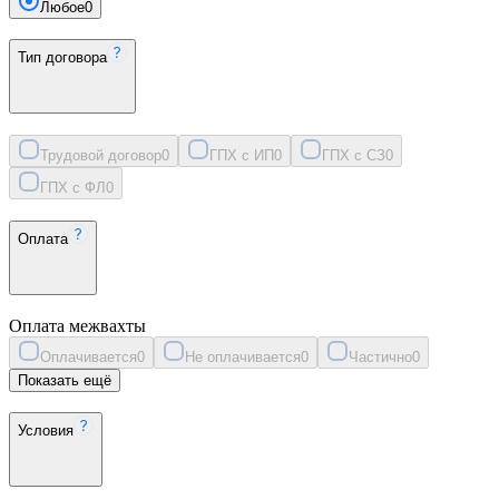
Любое
0
Тип договора
Трудовой договор
0
ГПХ с ИП
0
ГПХ с СЗ
0
ГПХ с ФЛ
0
Оплата
Оплата межвахты
Оплачивается
0
Не оплачивается
0
Частично
0
Показать ещё
Условия