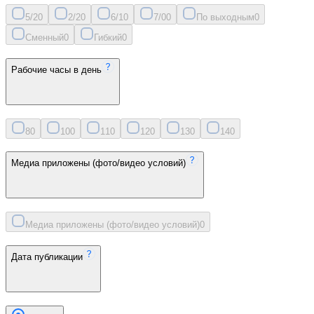
5/2
0
2/2
0
6/1
0
7/0
0
По выходным
0
Сменный
0
Гибкий
0
Рабочие часы в день
8
0
10
0
11
0
12
0
13
0
14
0
Медиа приложены (фото/видео условий)
Медиа приложены (фото/видео условий)
0
Дата публикации