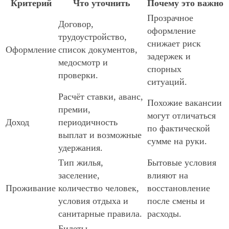
Критерий
Что уточнить
Почему это важно
Прозрачное
Договор,
оформление
трудоустройство,
снижает риск
Оформление
список документов,
задержек и
медосмотр и
спорных
проверки.
ситуаций.
Расчёт ставки, аванс,
Похожие вакансии
премии,
могут отличаться
Доход
периодичность
по фактической
выплат и возможные
сумме на руки.
удержания.
Тип жилья,
Бытовые условия
заселение,
влияют на
Проживание
количество человек,
восстановление
условия отдыха и
после смены и
санитарные правила.
расходы.
Билеты,