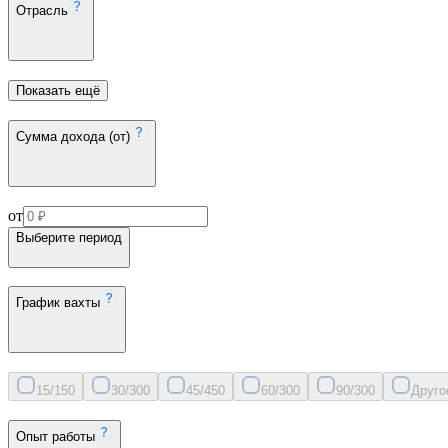
Отрасль
Показать ещё
Сумма дохода (от)
от
Выберите период
График вахты
15/15
0
30/30
0
45/45
0
60/30
0
90/30
0
Друго
Опыт работы