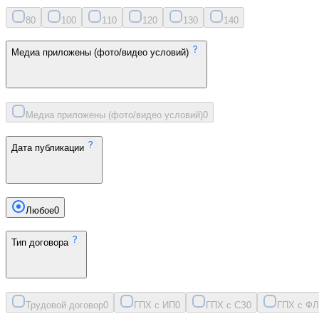
8
0
10
0
11
0
12
0
13
0
14
0
Медиа приложены (фото/видео условий)
Медиа приложены (фото/видео условий)
0
Дата публикации
Любое
0
Тип договора
Трудовой договор
0
ГПХ с ИП
0
ГПХ с СЗ
0
ГПХ с ФЛ