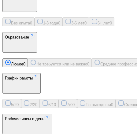
Без опыта
0
1-3 года
0
3-6 лет
0
6+ лет
0
Образование
Любое
0
Не требуется или не важно
0
Среднее професси
График работы
5/2
0
2/2
0
6/1
0
7/0
0
По выходным
0
Сменн
Рабочие часы в день