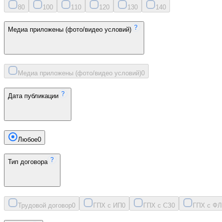
8
0
10
0
11
0
12
0
13
0
14
0
Медиа приложены (фото/видео условий)
Медиа приложены (фото/видео условий)
0
Дата публикации
Любое
0
Тип договора
Трудовой договор
0
ГПХ с ИП
0
ГПХ с СЗ
0
ГПХ с ФЛ