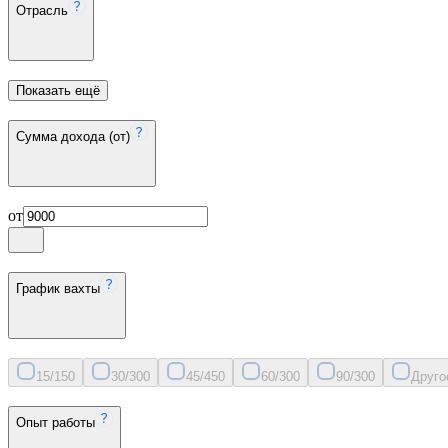
Отрасль
Показать ещё
Сумма дохода (от)
от
График вахты
15/15
0
30/30
0
45/45
0
60/30
0
90/30
0
Друго
Опыт работы