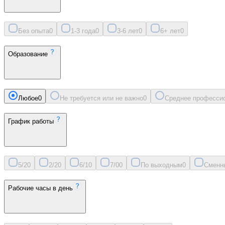
Без опыта
0
1-3 года
0
3-6 лет
0
6+ лет
0
Образование
Любое
0
Не требуется или не важно
0
Среднее професси
График работы
5/2
0
2/2
0
6/1
0
7/0
0
По выходным
0
Сменн
Рабочие часы в день