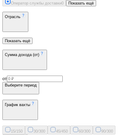
Оператор службы доставки
0
Показать ещё
Отрасль
Показать ещё
Сумма дохода (от)
от
Выберите период
График вахты
15/15
0
30/30
0
45/45
0
60/30
0
90/30
0