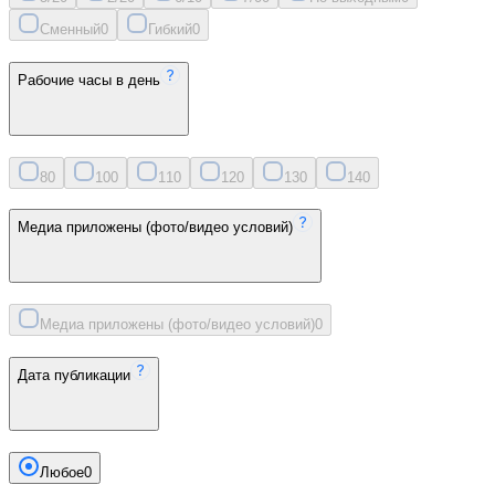
Сменный
0
Гибкий
0
Рабочие часы в день
8
0
10
0
11
0
12
0
13
0
14
0
Медиа приложены (фото/видео условий)
Медиа приложены (фото/видео условий)
0
Дата публикации
Любое
0