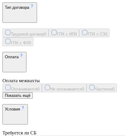
Тип договора
Трудовой договор
0
ГПХ с ИП
0
ГПХ с СЗ
0
ГПХ с ФЛ
0
Оплата
Оплата межвахты
Оплачивается
0
Не оплачивается
0
Частично
0
Показать ещё
Условия
Требуется ли СБ