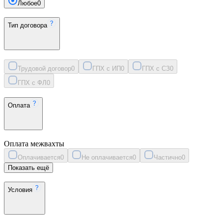
Любое
0
Тип договора
Трудовой договор
0
ГПХ с ИП
0
ГПХ с СЗ
0
ГПХ с ФЛ
0
Оплата
Оплата межвахты
Оплачивается
0
Не оплачивается
0
Частично
0
Показать ещё
Условия