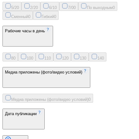
5/2
0
2/2
0
6/1
0
7/0
0
По выходным
0
Сменный
0
Гибкий
0
Рабочие часы в день
8
0
10
0
11
0
12
0
13
0
14
0
Медиа приложены (фото/видео условий)
Медиа приложены (фото/видео условий)
0
Дата публикации