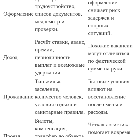
оформление
трудоустройство,
снижает риск
Оформление
список документов,
задержек и
медосмотр и
спорных
проверки.
ситуаций.
Расчёт ставки, аванс,
Похожие вакансии
премии,
могут отличаться
Доход
периодичность
по фактической
выплат и возможные
сумме на руки.
удержания.
Тип жилья,
Бытовые условия
заселение,
влияют на
Проживание
количество человек,
восстановление
условия отдыха и
после смены и
санитарные правила.
расходы.
Билеты,
Чёткая логистика
компенсация,
помогает вовремя
Проезд
трансфер до объекта,