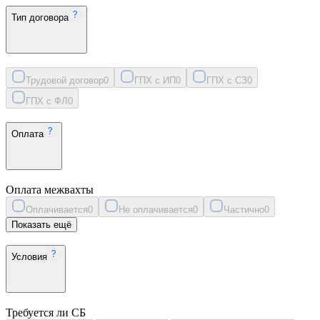
Тип договора
Трудовой договор
0
ГПХ с ИП
0
ГПХ с СЗ
0
ГПХ с ФЛ
0
Оплата
Оплата межвахты
Оплачивается
0
Не оплачивается
0
Частично
0
Показать ещё
Условия
Требуется ли СБ