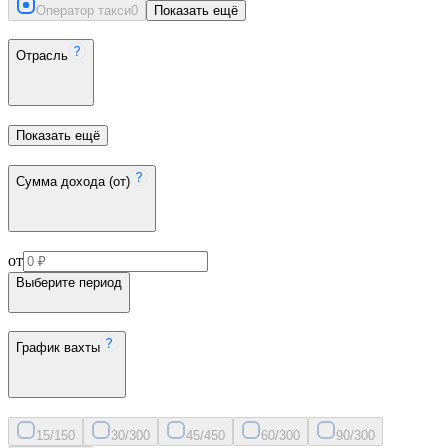
Оператор такси
0
Показать ещё
Отрасль
Показать ещё
Сумма дохода (от)
от
Выберите период
График вахты
15/15
0
30/30
0
45/45
0
60/30
0
90/30
0