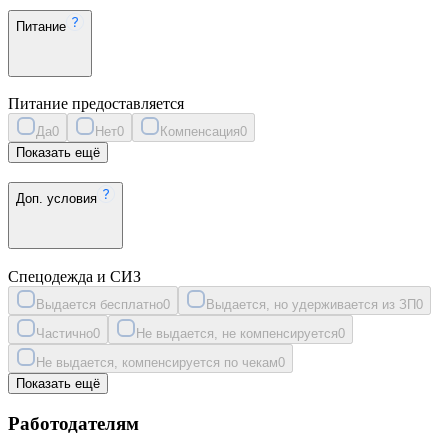
Питание
Питание предоставляется
Да
0
Нет
0
Компенсация
0
Показать ещё
Доп. условия
Спецодежда и СИЗ
Выдается бесплатно
0
Выдается, но удерживается из ЗП
0
Частично
0
Не выдается, не компенсируется
0
Не выдается, компенсируется по чекам
0
Показать ещё
Работодателям