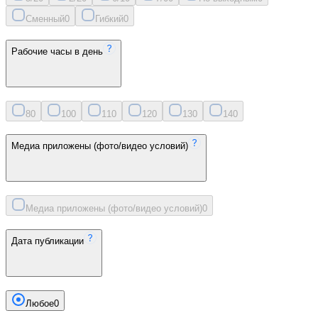
Сменный
0
Гибкий
0
Рабочие часы в день
8
0
10
0
11
0
12
0
13
0
14
0
Медиа приложены (фото/видео условий)
Медиа приложены (фото/видео условий)
0
Дата публикации
Любое
0