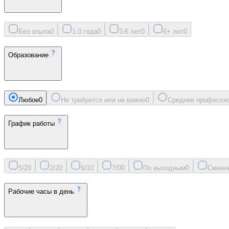
Без опыта
0
1-3 года
0
3-6 лет
0
6+ лет
0
Образование
Любое
0
Не требуется или не важно
0
Среднее професси
График работы
5/2
0
2/2
0
6/1
0
7/0
0
По выходным
0
Сменн
Рабочие часы в день