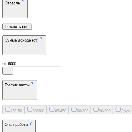
Отрасль
Показать ещё
Сумма дохода (от)
от
График вахты
15/15
0
30/30
0
45/45
0
60/30
0
90/30
0
Друго
Опыт работы