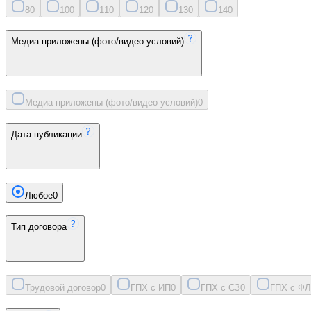
8
0
10
0
11
0
12
0
13
0
14
0
Медиа приложены (фото/видео условий)
Медиа приложены (фото/видео условий)
0
Дата публикации
Любое
0
Тип договора
Трудовой договор
0
ГПХ с ИП
0
ГПХ с СЗ
0
ГПХ с ФЛ