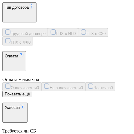
Тип договора
Трудовой договор
0
ГПХ с ИП
0
ГПХ с СЗ
0
ГПХ с ФЛ
0
Оплата
Оплата межвахты
Оплачивается
0
Не оплачивается
0
Частично
0
Показать ещё
Условия
Требуется ли СБ