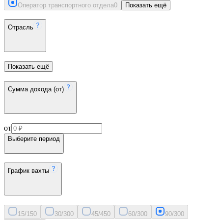
Оператор транспортного отдела
0
Показать ещё
Отрасль
Показать ещё
Сумма дохода (от)
от
Выберите период
График вахты
15/15
0
30/30
0
45/45
0
60/30
0
90/30
0