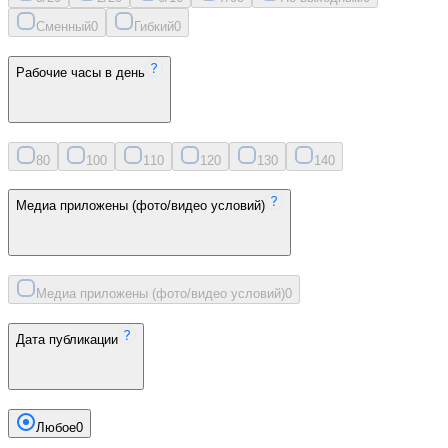
Сменный
0
Гибкий
0
Рабочие часы в день
8
0
10
0
11
0
12
0
13
0
14
0
Медиа приложены (фото/видео условий)
Медиа приложены (фото/видео условий)
0
Дата публикации
Любое
0