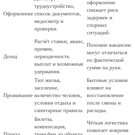
оформление
трудоустройство,
снижает риск
Оформление
список документов,
задержек и
медосмотр и
спорных
проверки.
ситуаций.
Расчёт ставки, аванс,
Похожие вакансии
премии,
могут отличаться
Доход
периодичность
по фактической
выплат и возможные
сумме на руки.
удержания.
Тип жилья,
Бытовые условия
заселение,
влияют на
Проживание
количество человек,
восстановление
условия отдыха и
после смены и
санитарные правила.
расходы.
Билеты,
Чёткая логистика
компенсация,
помогает вовремя
Проезд
трансфер до объекта,