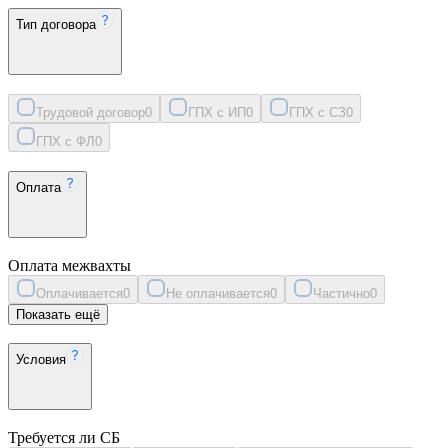
Тип договора
Трудовой договор
0
ГПХ с ИП
0
ГПХ с СЗ
0
ГПХ с ФЛ
0
Оплата
Оплата межвахты
Оплачивается
0
Не оплачивается
0
Частично
0
Показать ещё
Условия
Требуется ли СБ