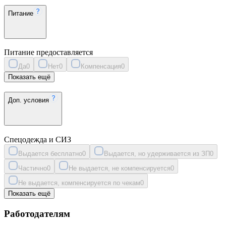
Питание
Питание предоставляется
Да
0
Нет
0
Компенсация
0
Показать ещё
Доп. условия
Спецодежда и СИЗ
Выдается бесплатно
0
Выдается, но удерживается из ЗП
0
Частично
0
Не выдается, не компенсируется
0
Не выдается, компенсируется по чекам
0
Показать ещё
Работодателям