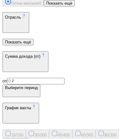
Оптик-механик
0
Показать ещё
Отрасль
Показать ещё
Сумма дохода (от)
от
Выберите период
График вахты
15/15
0
30/30
0
45/45
0
60/30
0
90/30
0