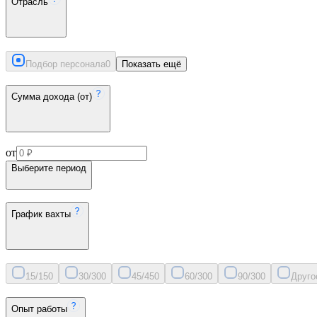
Отрасль
Подбор персонала
0
Показать ещё
Сумма дохода (от)
от
Выберите период
График вахты
15/15
0
30/30
0
45/45
0
60/30
0
90/30
0
Друго
Опыт работы