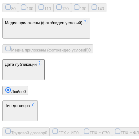
8
0
10
0
11
0
12
0
13
0
14
0
Медиа приложены (фото/видео условий)
Медиа приложены (фото/видео условий)
0
Дата публикации
Любое
0
Тип договора
Трудовой договор
0
ГПХ с ИП
0
ГПХ с СЗ
0
ГПХ с ФЛ