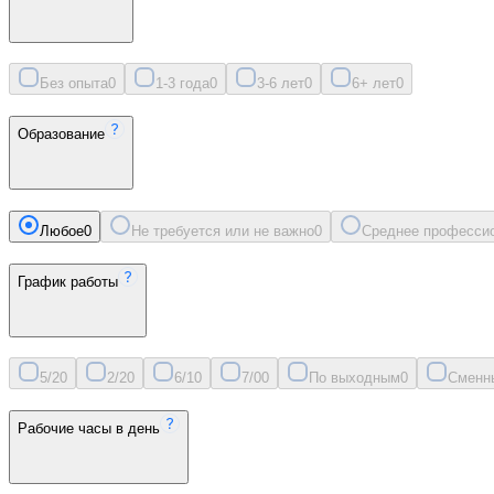
Без опыта
0
1-3 года
0
3-6 лет
0
6+ лет
0
Образование
Любое
0
Не требуется или не важно
0
Среднее професси
График работы
5/2
0
2/2
0
6/1
0
7/0
0
По выходным
0
Сменн
Рабочие часы в день