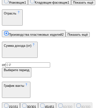
Упаковщик
1
Кладовщик-фасовщик
1
Показать ещё
Отрасль
Производства пластиковых изделий
2
Показать ещё
Сумма дохода (от)
от
Выберите период
График вахты
15/15
1
30/30
1
45/45
1
60/30
0
90/30
0