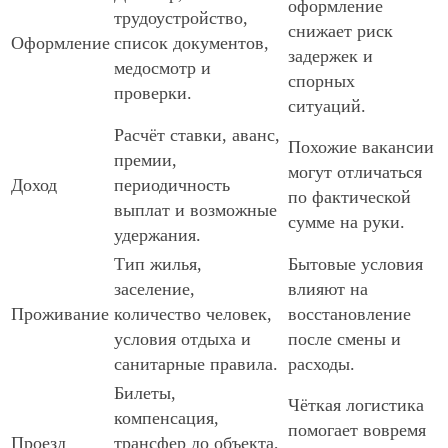
оформление
трудоустройство,
снижает риск
Оформление
список документов,
задержек и
медосмотр и
спорных
проверки.
ситуаций.
Расчёт ставки, аванс,
Похожие вакансии
премии,
могут отличаться
Доход
периодичность
по фактической
выплат и возможные
сумме на руки.
удержания.
Тип жилья,
Бытовые условия
заселение,
влияют на
Проживание
количество человек,
восстановление
условия отдыха и
после смены и
санитарные правила.
расходы.
Билеты,
Чёткая логистика
компенсация,
помогает вовремя
Проезд
трансфер до объекта,