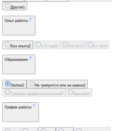
Другое
1
Опыт работы
Без опыта
2
1-3 года
0
3-6 лет
0
6+ лет
0
Образование
Любое
2
Не требуется или не важно
2
Среднее профессиональное
0
Высшее
0
График работы