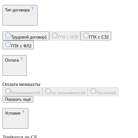
Тип договора
Трудовой договор
1
ГПХ с ИП
0
ГПХ с СЗ
2
ГПХ с ФЛ
2
Оплата
Оплата межвахты
Оплачивается
0
Не оплачивается
0
Частично
0
Показать ещё
Условия
Требуется ли СБ