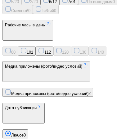
5/2
0
2/2
0
6/1
2
7/0
1
По выходным
0
Сменный
0
Гибкий
0
Рабочие часы в день
8
0
10
1
11
2
12
0
13
0
14
0
Медиа приложены (фото/видео условий)
Медиа приложены (фото/видео условий)
2
Дата публикации
Любое
0