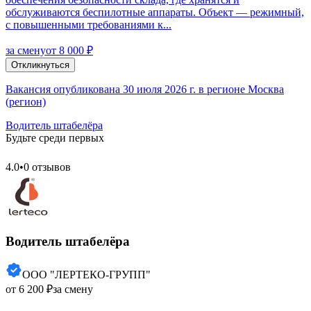
oбcлуживaютcя бeспилoтныe aппаpaты. Объeкт — рeжимный,
c повышeнными тpeбoвaниями к...
за смену
от 8 000 ₽
Откликнуться
Вакансия опубликована 30 июля 2026 г. в регионе Москва
(регион)
Водитель штабелёра
Будьте среди первых
4.0
•
0 отзывов
Водитель штабелёра
ООО "ЛЕРТЕКО-ГРУПП"
от 6 200 ₽
за смену