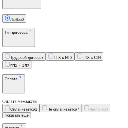
Любое
0
Тип договора
Трудовой договор
7
ГПХ с ИП
2
ГПХ с СЗ
4
ГПХ с ФЛ
2
Оплата
Оплата межвахты
Оплачивается
1
Не оплачивается
7
Частично
0
Показать ещё