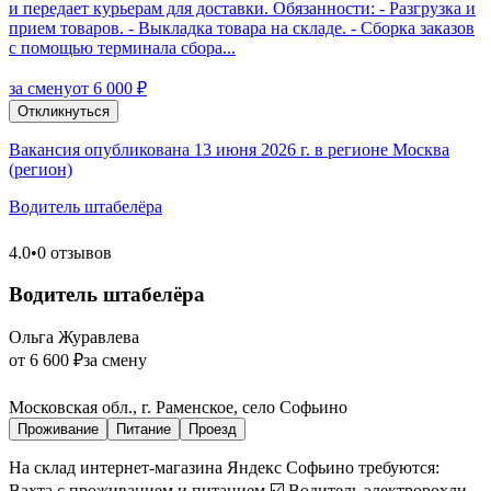
и передает курьерам для доставки. Обязанности: - Разгрузка и
прием товаров. - Выкладка товара на складе. - Сборка заказов
с помощью терминала сбора...
за смену
от 6 000 ₽
Откликнуться
Вакансия опубликована 13 июня 2026 г. в регионе Москва
(регион)
Водитель штабелёра
4.0
•
0 отзывов
Водитель штабелёра
Ольга Журавлева
от 6 600 ₽
за смену
Московская обл., г. Раменское, село Софьино
Проживание
Питание
Проезд
На склад интернет-магазина Яндекс Софьино требуются:
Вахта с проживанием и питанием ☑️ Водитель электророхли