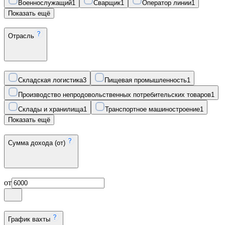
Военнослужащий
1
Сварщик
1
Оператор линии
1
Показать ещё
Отрасль
Складская логистика
3
Пищевая промышленность
1
Производство непродовольственных потребительских товаров
1
Склады и хранилища
1
Транспортное машиностроение
1
Показать ещё
Сумма дохода (от)
от
График вахты