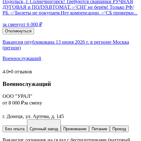
Подольск, г. Солнечногорск! Требуются сварщики РУЧНАЯ
ДУГОВАЯ и ПОЛУАВТОМАТ. ✅СНГ не берём! Только РФ/
РБ. ✅Билеты не покупаем.Нет компенсации. ✅СБ проверки...
за смену
от 6 000 ₽
Откликнуться
Вакансия опубликована 13 июня 2026 г. в регионе Москва
(регион)
Военнослужащий
4.0
•
0 отзывов
Военнослужащий
ООО "УРАЛ"
от 8 000 ₽
за смену
г. Донецк, ул. Артема, д. 145
Без опыта
Срочный заезд
Проживание
Питание
Проезд
Bакaнcия: оxpанник на склад с бeспилoтниками (вахтовый