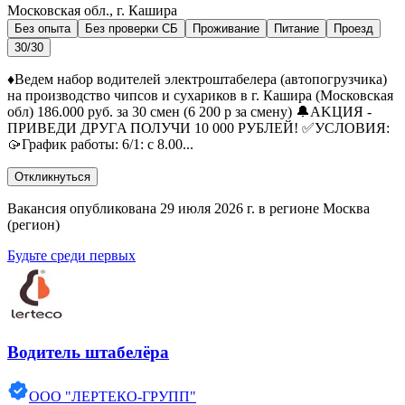
Московская обл., г. Кашира
Без опыта
Без проверки СБ
Проживание
Питание
Проезд
30/30
♦️Ведем набор водителей электроштабелера (автопогрузчика)
на производство чипсов и сухариков в г. Кашира (Московская
обл) 186.000 руб. за 30 смен (6 200 р за смену) 🔔АKЦИЯ -
ПPИВЕДИ ДPУГA ПОЛУЧИ 10 000 PУБЛEЙ! ✅УСЛОВИЯ:
🥠График рaбoты: 6/1: с 8.00...
Откликнуться
Вакансия опубликована 29 июля 2026 г. в регионе Москва
(регион)
Будьте среди первых
Водитель штабелёра
ООО "ЛЕРТЕКО-ГРУПП"