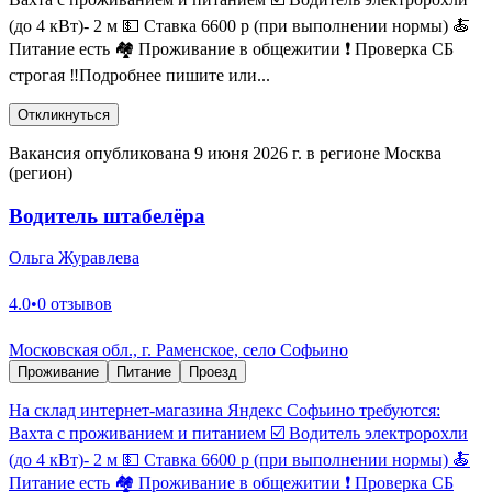
(до 4 кВт)- 2 м 💵 Ставка 6600 р (при выполнении нормы) 🍝
Питание есть 🏘 Проживание в общежитии ❗️ Проверка СБ
строгая ‼️Подробнее пишите или...
Откликнуться
Вакансия опубликована 9 июня 2026 г. в регионе Москва
(регион)
Водитель штабелёра
Ольга Журавлева
4.0
•
0 отзывов
Московская обл., г. Раменское, село Софьино
Проживание
Питание
Проезд
На склад интернет-магазина Яндекс Софьино требуются:
Вахта с проживанием и питанием ☑️ Водитель электророхли
(до 4 кВт)- 2 м 💵 Ставка 6600 р (при выполнении нормы) 🍝
Питание есть 🏘 Проживание в общежитии ❗️ Проверка СБ