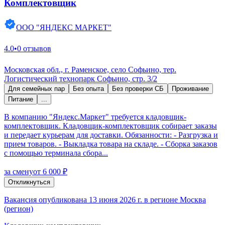
Комплектовщик
ООО "ЯНДЕКС МАРКЕТ"
4.0
•
0 отзывов
Московская обл., г. Раменское, село Софьино, тер.
Логистический технопарк Софьино, стр. 3/2
Для семейных пар
Без опыта
Без проверки СБ
Проживание
Питание
...
В компанию "Яндекс.Маркет" требуется кладовщик-
комплектовщик. Кладовщик-комплектовщик собирает заказы
и передает курьерам для доставки. Обязанности: - Разгрузка и
прием товаров. - Выкладка товара на складе. - Сборка заказов
с помощью терминала сбора...
за смену
от 6 000 ₽
Откликнуться
Вакансия опубликована 13 июня 2026 г. в регионе Москва
(регион)