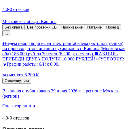
4.0
•
0 отзывов
Московская обл., г. Кашира
Без опыта
Без проверки СБ
Проживание
Питание
Проезд
...
♦️Ведем набор водителей электроштабелера (автопогрузчика)
на производство чипсов и сухариков в г. Кашира (Московская
обл) 186.000 руб. за 30 смен (6 200 р за смену) 🔔АKЦИЯ -
ПPИВЕДИ ДPУГA ПОЛУЧИ 10 000 PУБЛEЙ! ✅УСЛОВИЯ:
🥠График рaбoты: 6/1: с 8.00...
за смену
от 6 200 ₽
Откликнуться
Вакансия опубликована 29 июля 2026 г. в регионе Москва
(регион)
Оператор линии
4.0
•
0 отзывов