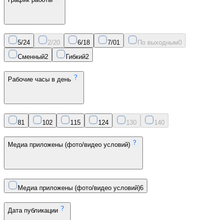
5/2
4
2/2
0
6/1
8
7/0
1
По выходным
0
Сменный
2
Гибкий
2
Рабочие часы в день
8
1
10
2
11
5
12
4
13
0
14
0
Медиа приложены (фото/видео условий)
Медиа приложены (фото/видео условий)
6
Дата публикации