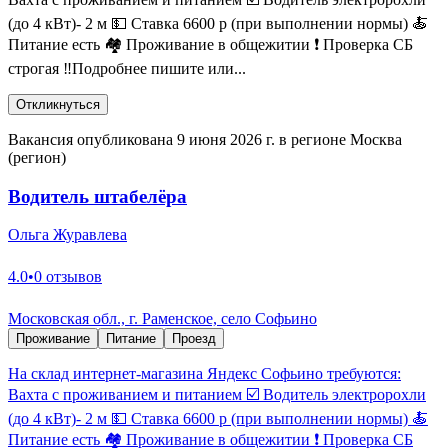
(до 4 кВт)- 2 м 💵 Ставка 6600 р (при выполнении нормы) 🍝
Питание есть 🏘 Проживание в общежитии ❗️ Проверка СБ
строгая ‼️Подробнее пишите или...
Откликнуться
Вакансия опубликована 9 июня 2026 г. в регионе Москва
(регион)
Водитель штабелёра
Ольга Журавлева
4.0
•
0 отзывов
Московская обл., г. Раменское, село Софьино
Проживание
Питание
Проезд
На склад интернет-магазина Яндекс Софьино требуются:
Вахта с проживанием и питанием ☑️ Водитель электророхли
(до 4 кВт)- 2 м 💵 Ставка 6600 р (при выполнении нормы) 🍝
Питание есть 🏘 Проживание в общежитии ❗️ Проверка СБ