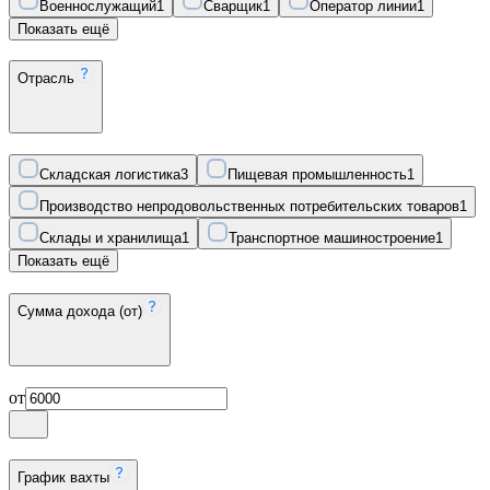
Военнослужащий
1
Сварщик
1
Оператор линии
1
Показать ещё
Отрасль
Складская логистика
3
Пищевая промышленность
1
Производство непродовольственных потребительских товаров
1
Склады и хранилища
1
Транспортное машиностроение
1
Показать ещё
Сумма дохода (от)
от
График вахты