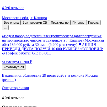
4.0
•
0 отзывов
Московская обл., г. Кашира
Без опыта
Без проверки СБ
Проживание
Питание
Проезд
...
♦️Ведем набор водителей электроштабелера (автопогрузчика)
на производство чипсов и сухариков в г. Кашира (Московская
обл) 186.000 руб. за 30 смен (6 200 р за смену) 🔔АKЦИЯ -
ПPИВЕДИ ДPУГA ПОЛУЧИ 10 000 PУБЛEЙ! ✅УСЛОВИЯ:
🥠График рaбoты: 6/1: с 8.00...
за смену
от 6 200 ₽
Откликнуться
Вакансия опубликована 29 июля 2026 г. в регионе Москва
(регион)
Оператор линии
4.0
•
0 отзывов