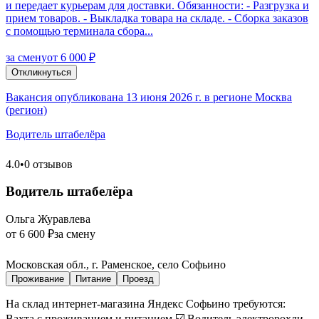
и передает курьерам для доставки. Обязанности: - Разгрузка и
прием товаров. - Выкладка товара на складе. - Сборка заказов
с помощью терминала сбора...
за смену
от 6 000 ₽
Откликнуться
Вакансия опубликована 13 июня 2026 г. в регионе Москва
(регион)
Водитель штабелёра
4.0
•
0 отзывов
Водитель штабелёра
Ольга Журавлева
от 6 600 ₽
за смену
Московская обл., г. Раменское, село Софьино
Проживание
Питание
Проезд
На склад интернет-магазина Яндекс Софьино требуются:
Вахта с проживанием и питанием ☑️ Водитель электророхли