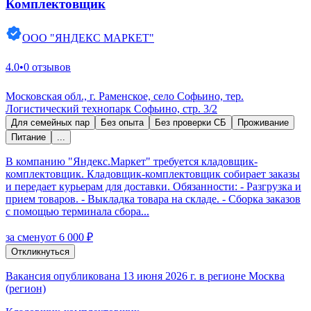
Комплектовщик
ООО "ЯНДЕКС МАРКЕТ"
4.0
•
0 отзывов
Московская обл., г. Раменское, село Софьино, тер.
Логистический технопарк Софьино, стр. 3/2
Для семейных пар
Без опыта
Без проверки СБ
Проживание
Питание
...
В компанию "Яндекс.Маркет" требуется кладовщик-
комплектовщик. Кладовщик-комплектовщик собирает заказы
и передает курьерам для доставки. Обязанности: - Разгрузка и
прием товаров. - Выкладка товара на складе. - Сборка заказов
с помощью терминала сбора...
за смену
от 6 000 ₽
Откликнуться
Вакансия опубликована 13 июня 2026 г. в регионе Москва
(регион)