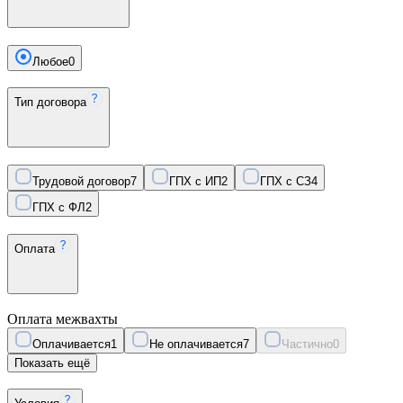
Любое
0
Тип договора
Трудовой договор
7
ГПХ с ИП
2
ГПХ с СЗ
4
ГПХ с ФЛ
2
Оплата
Оплата межвахты
Оплачивается
1
Не оплачивается
7
Частично
0
Показать ещё