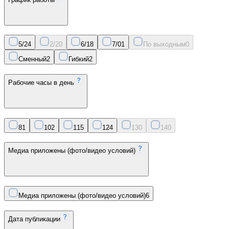
5/2
4
2/2
0
6/1
8
7/0
1
По выходным
0
Сменный
2
Гибкий
2
Рабочие часы в день
8
1
10
2
11
5
12
4
13
0
14
0
Медиа приложены (фото/видео условий)
Медиа приложены (фото/видео условий)
6
Дата публикации