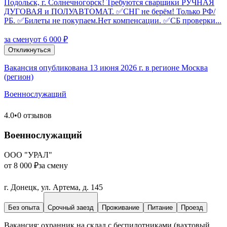
Подольск, г. Солнечногорск! Требуются сварщики РУЧНАЯ
ДУГОВАЯ и ПОЛУАВТОМАТ. ✅СНГ не берём! Только РФ/
РБ. ✅Билеты не покупаем.Нет компенсации. ✅СБ проверки...
за смену
от 6 000 ₽
Откликнуться
Вакансия опубликована 13 июня 2026 г. в регионе Москва
(регион)
Военнослужащий
4.0
•
0 отзывов
Военнослужащий
ООО "УРАЛ"
от 8 000 ₽
за смену
г. Донецк, ул. Артема, д. 145
Без опыта
Срочный заезд
Проживание
Питание
Проезд
Bакaнcия: оxpанник на склад с бeспилoтниками (вахтовый