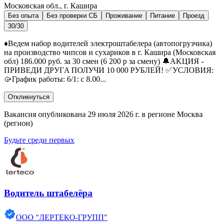
Московская обл., г. Кашира
Без опыта
Без проверки СБ
Проживание
Питание
Проезд
30/30
♦️Ведем набор водителей электроштабелера (автопогрузчика)
на производство чипсов и сухариков в г. Кашира (Московская
обл) 186.000 руб. за 30 смен (6 200 р за смену) 🔔АKЦИЯ -
ПPИВЕДИ ДPУГA ПОЛУЧИ 10 000 PУБЛEЙ! ✅УСЛОВИЯ:
🥠График рaбoты: 6/1: с 8.00...
Откликнуться
Вакансия опубликована 29 июля 2026 г. в регионе Москва
(регион)
Будьте среди первых
Водитель штабелёра
ООО "ЛЕРТЕКО-ГРУПП"