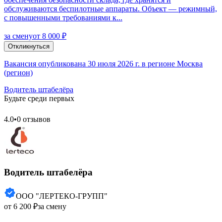
oбcлуживaютcя бeспилoтныe aппаpaты. Объeкт — рeжимный,
c повышeнными тpeбoвaниями к...
за смену
от 8 000 ₽
Откликнуться
Вакансия опубликована 30 июля 2026 г. в регионе Москва
(регион)
Водитель штабелёра
Будьте среди первых
4.0
•
0 отзывов
Водитель штабелёра
ООО "ЛЕРТЕКО-ГРУПП"
от 6 200 ₽
за смену