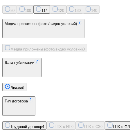
8
0
10
0
11
4
12
0
13
0
14
0
Медиа приложены (фото/видео условий)
Медиа приложены (фото/видео условий)
0
Дата публикации
Любое
0
Тип договора
Трудовой договор
4
ГПХ с ИП
0
ГПХ с СЗ
0
ГПХ с ФЛ