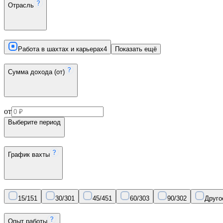
Отрасль
Работа в шахтах и карьерах
4
Показать ещё
Сумма дохода (от)
от
Выберите период
График вахты
15/15
1
30/30
1
45/45
1
60/30
3
90/30
2
Друго
Опыт работы