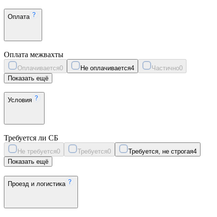
Оплата
Оплата межвахты
Оплачивается
0
Не оплачивается
4
Частично
0
Показать ещё
Условия
Требуется ли СБ
Не требуется
0
Требуется
0
Требуется, не строгая
4
Показать ещё
Проезд и логистика