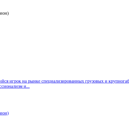
гион)
я игрок на рынке специализированных грузовых и крупногаба
сионализм и...
гион)