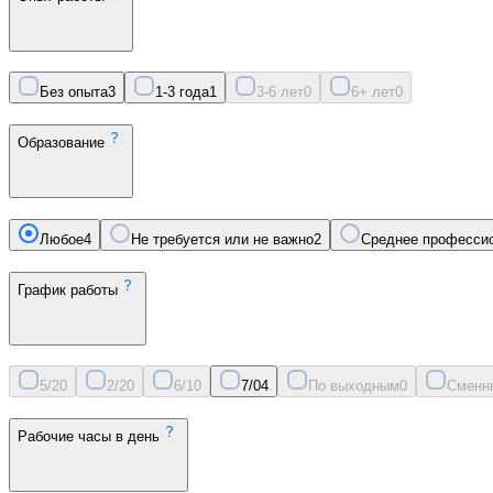
Без опыта
3
1-3 года
1
3-6 лет
0
6+ лет
0
Образование
Любое
4
Не требуется или не важно
2
Среднее професси
График работы
5/2
0
2/2
0
6/1
0
7/0
4
По выходным
0
Сменн
Рабочие часы в день