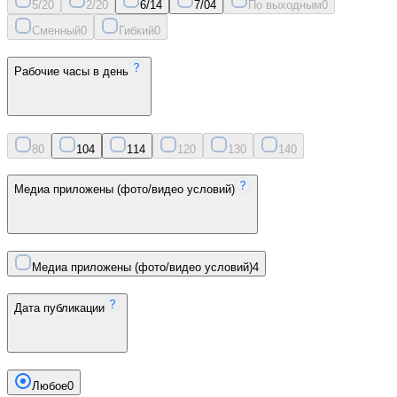
5/2
0
2/2
0
6/1
4
7/0
4
По выходным
0
Сменный
0
Гибкий
0
Рабочие часы в день
8
0
10
4
11
4
12
0
13
0
14
0
Медиа приложены (фото/видео условий)
Медиа приложены (фото/видео условий)
4
Дата публикации
Любое
0