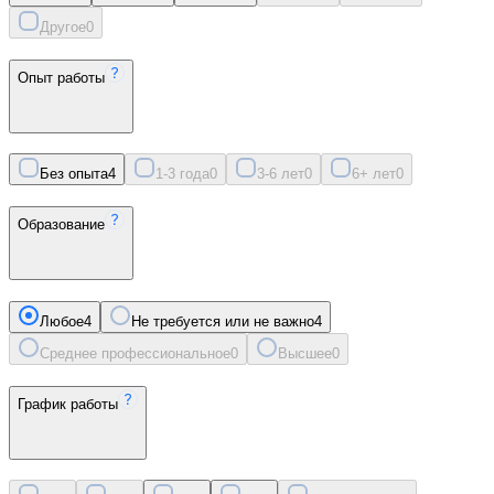
Другое
0
Опыт работы
Без опыта
4
1-3 года
0
3-6 лет
0
6+ лет
0
Образование
Любое
4
Не требуется или не важно
4
Среднее профессиональное
0
Высшее
0
График работы