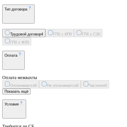
Тип договора
Трудовой договор
4
ГПХ с ИП
0
ГПХ с СЗ
0
ГПХ с ФЛ
0
Оплата
Оплата межвахты
Оплачивается
0
Не оплачивается
0
Частично
0
Показать ещё
Условия
Требуется ли СБ