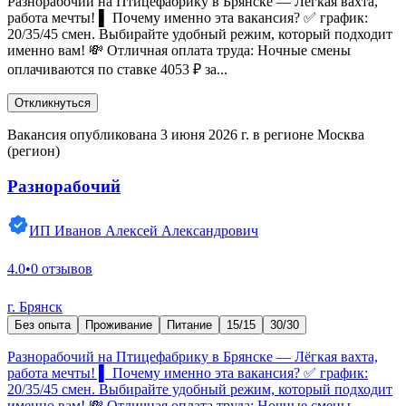
Разнорабочий на Птицефабрику в Брянске — Лёгкая вахта,
работа мечты! ▌ Почему именно эта вакансия? ✅ график:
20/35/45 смен. Выбирайте удобный режим, который подходит
именно вам! 💸 Отличная оплата труда: Ночные смены
оплачиваются по ставке 4053 ₽ за...
Откликнуться
Вакансия опубликована 3 июня 2026 г. в регионе Москва
(регион)
Разнорабочий
ИП Иванов Алексей Александрович
4.0
•
0 отзывов
г. Брянск
Без опыта
Проживание
Питание
15/15
30/30
Разнорабочий на Птицефабрику в Брянске — Лёгкая вахта,
работа мечты! ▌ Почему именно эта вакансия? ✅ график:
20/35/45 смен. Выбирайте удобный режим, который подходит
именно вам! 💸 Отличная оплата труда: Ночные смены