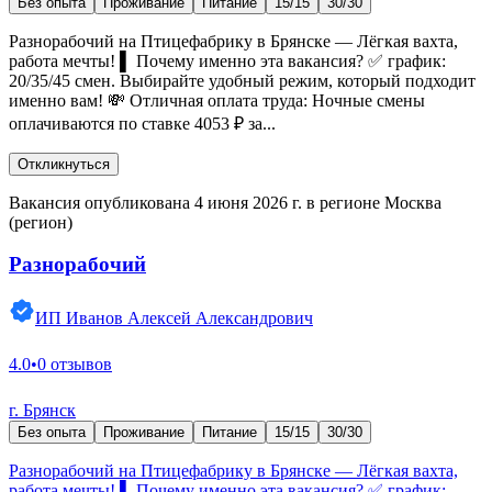
Без опыта
Проживание
Питание
15/15
30/30
Разнорабочий на Птицефабрику в Брянске — Лёгкая вахта,
работа мечты! ▌ Почему именно эта вакансия? ✅ график:
20/35/45 смен. Выбирайте удобный режим, который подходит
именно вам! 💸 Отличная оплата труда: Ночные смены
оплачиваются по ставке 4053 ₽ за...
Откликнуться
Вакансия опубликована 4 июня 2026 г. в регионе Москва
(регион)
Разнорабочий
ИП Иванов Алексей Александрович
4.0
•
0 отзывов
г. Брянск
Без опыта
Проживание
Питание
15/15
30/30
Разнорабочий на Птицефабрику в Брянске — Лёгкая вахта,
работа мечты! ▌ Почему именно эта вакансия? ✅ график: