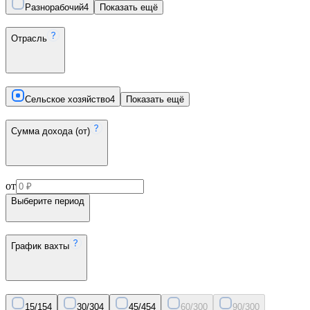
Разнорабочий
4
Показать ещё
Отрасль
Сельское хозяйство
4
Показать ещё
Сумма дохода (от)
от
Выберите период
График вахты
15/15
4
30/30
4
45/45
4
60/30
0
90/30
0