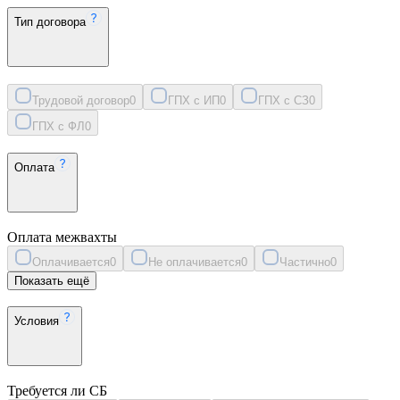
Тип договора
Трудовой договор
0
ГПХ с ИП
0
ГПХ с СЗ
0
ГПХ с ФЛ
0
Оплата
Оплата межвахты
Оплачивается
0
Не оплачивается
0
Частично
0
Показать ещё
Условия
Требуется ли СБ