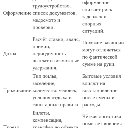
оформление
трудоустройство,
снижает риск
Оформление
список документов,
задержек и
медосмотр и
спорных
проверки.
ситуаций.
Расчёт ставки, аванс,
Похожие вакансии
премии,
могут отличаться
Доход
периодичность
по фактической
выплат и возможные
сумме на руки.
удержания.
Тип жилья,
Бытовые условия
заселение,
влияют на
Проживание
количество человек,
восстановление
условия отдыха и
после смены и
санитарные правила.
расходы.
Билеты,
Чёткая логистика
компенсация,
помогает вовремя
Проезд
трансфер до объекта,