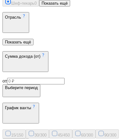
Шеф-пекарь
0
Показать ещё
Отрасль
Показать ещё
Сумма дохода (от)
от
Выберите период
График вахты
15/15
0
30/30
0
45/45
0
60/30
0
90/30
0