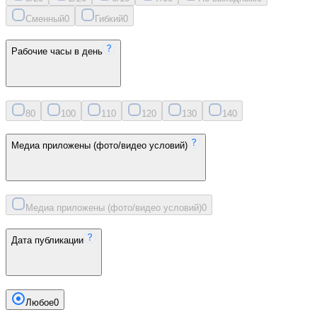
Сменный
0
Гибкий
0
Рабочие часы в день
8
0
10
0
11
0
12
0
13
0
14
0
Медиа приложены (фото/видео условий)
Медиа приложены (фото/видео условий)
0
Дата публикации
Любое
0