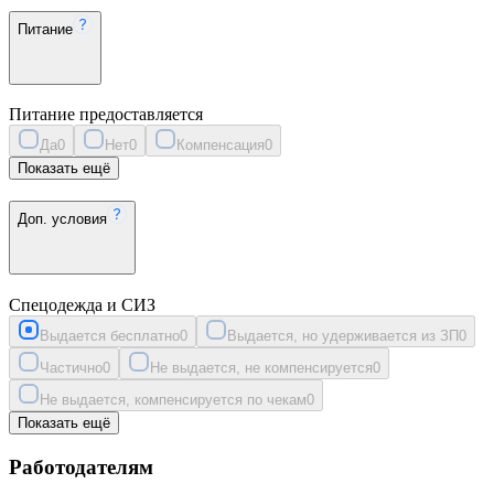
Питание
Питание предоставляется
Да
0
Нет
0
Компенсация
0
Показать ещё
Доп. условия
Спецодежда и СИЗ
Выдается бесплатно
0
Выдается, но удерживается из ЗП
0
Частично
0
Не выдается, не компенсируется
0
Не выдается, компенсируется по чекам
0
Показать ещё
Работодателям