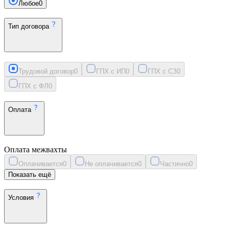
Любое
0
Тип договора
Трудовой договор
0
ГПХ с ИП
0
ГПХ с СЗ
0
ГПХ с ФЛ
0
Оплата
Оплата межвахты
Оплачивается
0
Не оплачивается
0
Частично
0
Показать ещё
Условия