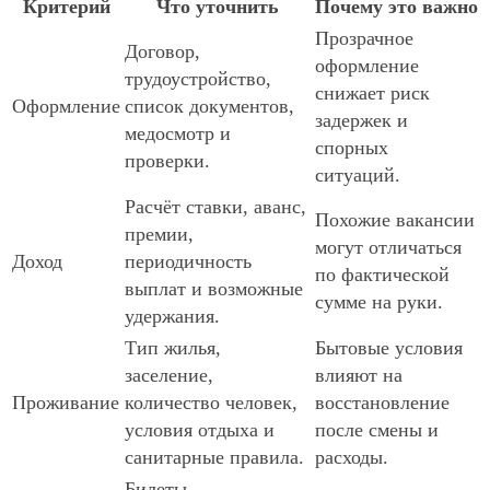
Критерий
Что уточнить
Почему это важно
Прозрачное
Договор,
оформление
трудоустройство,
снижает риск
Оформление
список документов,
задержек и
медосмотр и
спорных
проверки.
ситуаций.
Расчёт ставки, аванс,
Похожие вакансии
премии,
могут отличаться
Доход
периодичность
по фактической
выплат и возможные
сумме на руки.
удержания.
Тип жилья,
Бытовые условия
заселение,
влияют на
Проживание
количество человек,
восстановление
условия отдыха и
после смены и
санитарные правила.
расходы.
Билеты,