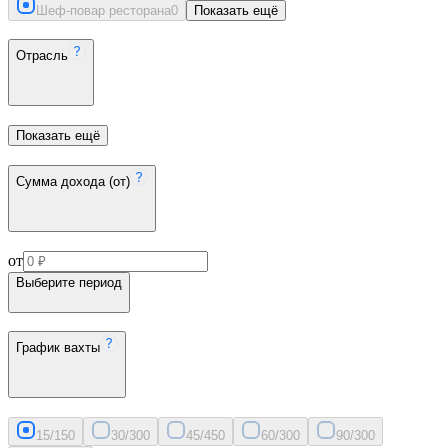
Шеф-повар ресторана
0
Показать ещё
Отрасль
Показать ещё
Сумма дохода (от)
от
Выберите период
График вахты
15/15
0
30/30
0
45/45
0
60/30
0
90/30
0