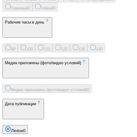
Сменный
0
Гибкий
0
Рабочие часы в день
8
0
10
0
11
0
12
0
13
0
14
0
Медиа приложены (фото/видео условий)
Медиа приложены (фото/видео условий)
0
Дата публикации
Любое
0