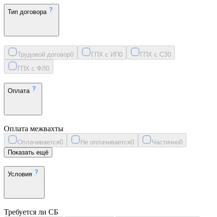
Тип договора
Трудовой договор
0
ГПХ с ИП
0
ГПХ с СЗ
0
ГПХ с ФЛ
0
Оплата
Оплата межвахты
Оплачивается
0
Не оплачивается
0
Частично
0
Показать ещё
Условия
Требуется ли СБ