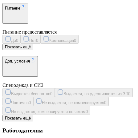
Питание
Питание предоставляется
Да
0
Нет
0
Компенсация
0
Показать ещё
Доп. условия
Спецодежда и СИЗ
Выдается бесплатно
0
Выдается, но удерживается из ЗП
0
Частично
0
Не выдается, не компенсируется
0
Не выдается, компенсируется по чекам
0
Показать ещё
Работодателям