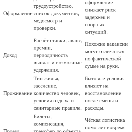
оформление
трудоустройство,
снижает риск
Оформление
список документов,
задержек и
медосмотр и
спорных
проверки.
ситуаций.
Расчёт ставки, аванс,
Похожие вакансии
премии,
могут отличаться
Доход
периодичность
по фактической
выплат и возможные
сумме на руки.
удержания.
Тип жилья,
Бытовые условия
заселение,
влияют на
Проживание
количество человек,
восстановление
условия отдыха и
после смены и
санитарные правила.
расходы.
Билеты,
Чёткая логистика
компенсация,
помогает вовремя
Проезд
трансфер до объекта,