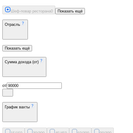
Шеф-повар ресторана
0
Показать ещё
Отрасль
Показать ещё
Сумма дохода (от)
от
График вахты