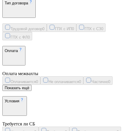
Тип договора
Трудовой договор
0
ГПХ с ИП
0
ГПХ с СЗ
0
ГПХ с ФЛ
0
Оплата
Оплата межвахты
Оплачивается
0
Не оплачивается
0
Частично
0
Показать ещё
Условия
Требуется ли СБ