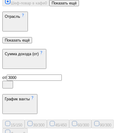
Шеф-повар в кафе
0
Показать ещё
Отрасль
Показать ещё
Сумма дохода (от)
от
График вахты
15/15
0
30/30
0
45/45
0
60/30
0
90/30
0