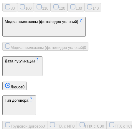
8
0
10
0
11
0
12
0
13
0
14
0
Медиа приложены (фото/видео условий)
Медиа приложены (фото/видео условий)
0
Дата публикации
Любое
0
Тип договора
Трудовой договор
0
ГПХ с ИП
0
ГПХ с СЗ
0
ГПХ с ФЛ