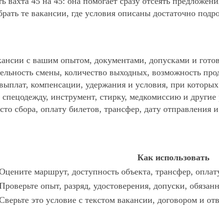
ь вахта 45 на 45: она помогает сразу отсеять предложен
ать те вакансии, где условия описаны достаточно подр
ансии с вашим опытом, документами, допусками и готов
ельность смены, количество выходных, возможность про
 выплат, компенсации, удержания и условия, при которы
спецодежду, инструмент, стирку, медкомиссию и другие р
то сбора, оплату билетов, трансфер, дату отправления и
Как использовать
Оцените маршрут, доступность объекта, трансфер, оплат
Проверьте опыт, разряд, удостоверения, допуски, обязан
Сверьте это условие с текстом вакансии, договором и от