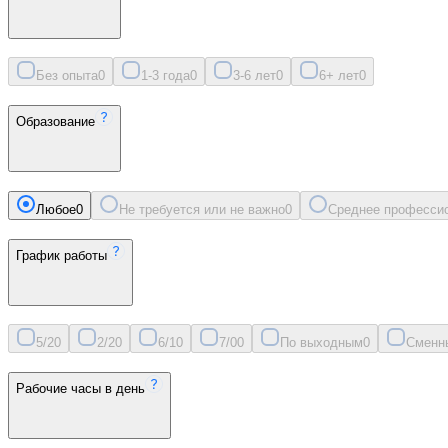
Без опыта
0
1-3 года
0
3-6 лет
0
6+ лет
0
Образование
Любое
0
Не требуется или не важно
0
Среднее професси
График работы
5/2
0
2/2
0
6/1
0
7/0
0
По выходным
0
Сменн
Рабочие часы в день