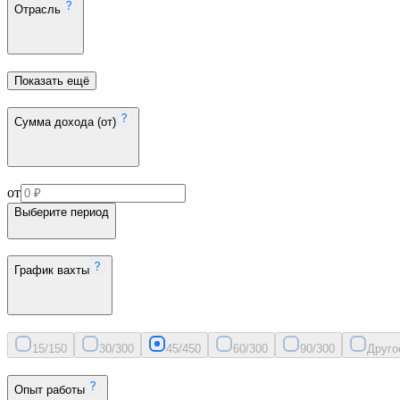
Отрасль
Показать ещё
Сумма дохода (от)
от
Выберите период
График вахты
15/15
0
30/30
0
45/45
0
60/30
0
90/30
0
Друго
Опыт работы