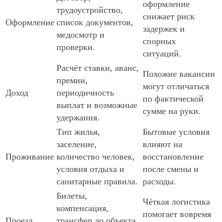
оформление
трудоустройство,
снижает риск
Оформление
список документов,
задержек и
медосмотр и
спорных
проверки.
ситуаций.
Расчёт ставки, аванс,
Похожие вакансии
премии,
могут отличаться
Доход
периодичность
по фактической
выплат и возможные
сумме на руки.
удержания.
Тип жилья,
Бытовые условия
заселение,
влияют на
Проживание
количество человек,
восстановление
условия отдыха и
после смены и
санитарные правила.
расходы.
Билеты,
Чёткая логистика
компенсация,
помогает вовремя
Проезд
трансфер до объекта,