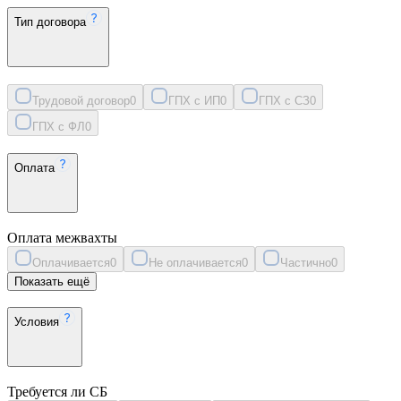
Тип договора
Трудовой договор
0
ГПХ с ИП
0
ГПХ с СЗ
0
ГПХ с ФЛ
0
Оплата
Оплата межвахты
Оплачивается
0
Не оплачивается
0
Частично
0
Показать ещё
Условия
Требуется ли СБ