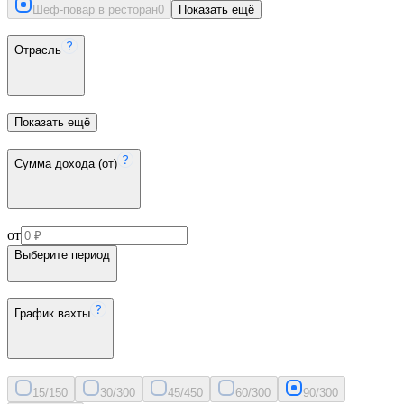
Шеф-повар в ресторан
0
Показать ещё
Отрасль
Показать ещё
Сумма дохода (от)
от
Выберите период
График вахты
15/15
0
30/30
0
45/45
0
60/30
0
90/30
0