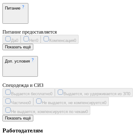
Питание
Питание предоставляется
Да
0
Нет
0
Компенсация
0
Показать ещё
Доп. условия
Спецодежда и СИЗ
Выдается бесплатно
0
Выдается, но удерживается из ЗП
0
Частично
0
Не выдается, не компенсируется
0
Не выдается, компенсируется по чекам
0
Показать ещё
Работодателям