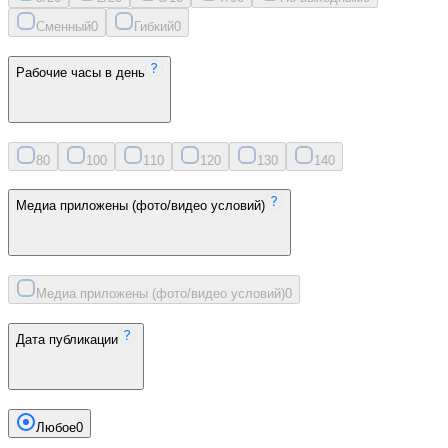
Сменный
0
Гибкий
0
Рабочие часы в день
8
0
10
0
11
0
12
0
13
0
14
0
Медиа приложены (фото/видео условий)
Медиа приложены (фото/видео условий)
0
Дата публикации
Любое
0