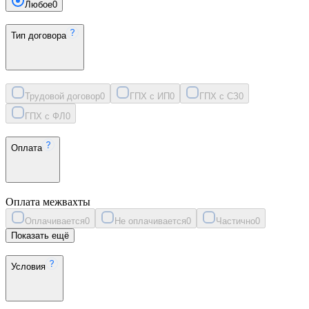
Любое
0
Тип договора
Трудовой договор
0
ГПХ с ИП
0
ГПХ с СЗ
0
ГПХ с ФЛ
0
Оплата
Оплата межвахты
Оплачивается
0
Не оплачивается
0
Частично
0
Показать ещё
Условия