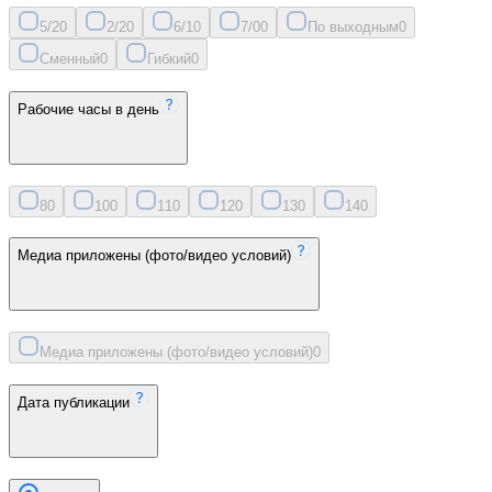
5/2
0
2/2
0
6/1
0
7/0
0
По выходным
0
Сменный
0
Гибкий
0
Рабочие часы в день
8
0
10
0
11
0
12
0
13
0
14
0
Медиа приложены (фото/видео условий)
Медиа приложены (фото/видео условий)
0
Дата публикации