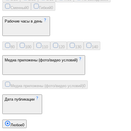
Сменный
0
Гибкий
0
Рабочие часы в день
8
0
10
0
11
0
12
0
13
0
14
0
Медиа приложены (фото/видео условий)
Медиа приложены (фото/видео условий)
0
Дата публикации
Любое
0