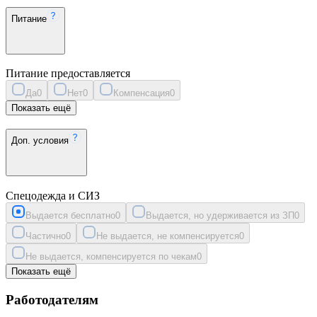
Питание
Питание предоставляется
Да
0
Нет
0
Компенсация
0
Показать ещё
Доп. условия
Спецодежда и СИЗ
Выдается бесплатно
0
Выдается, но удерживается из ЗП
0
Частично
0
Не выдается, не компенсируется
0
Не выдается, компенсируется по чекам
0
Показать ещё
Работодателям