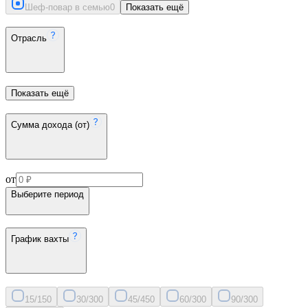
Шеф-повар в семью
0
Показать ещё
Отрасль
Показать ещё
Сумма дохода (от)
от
Выберите период
График вахты
15/15
0
30/30
0
45/45
0
60/30
0
90/30
0