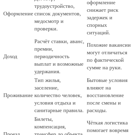
оформление
трудоустройство,
снижает риск
Оформление
список документов,
задержек и
медосмотр и
спорных
проверки.
ситуаций.
Расчёт ставки, аванс,
Похожие вакансии
премии,
могут отличаться
Доход
периодичность
по фактической
выплат и возможные
сумме на руки.
удержания.
Тип жилья,
Бытовые условия
заселение,
влияют на
Проживание
количество человек,
восстановление
условия отдыха и
после смены и
санитарные правила.
расходы.
Билеты,
Чёткая логистика
компенсация,
помогает вовремя
Проезд
трансфер до объекта,