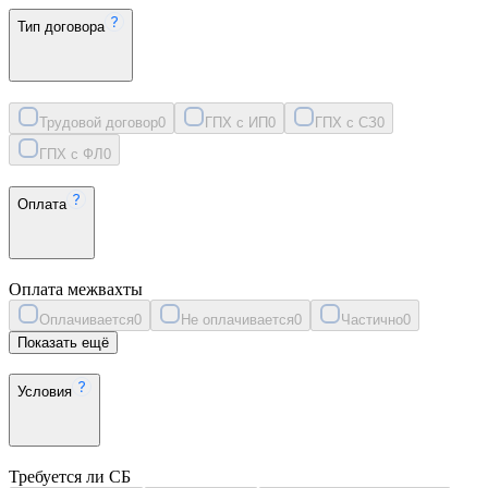
Тип договора
Трудовой договор
0
ГПХ с ИП
0
ГПХ с СЗ
0
ГПХ с ФЛ
0
Оплата
Оплата межвахты
Оплачивается
0
Не оплачивается
0
Частично
0
Показать ещё
Условия
Требуется ли СБ