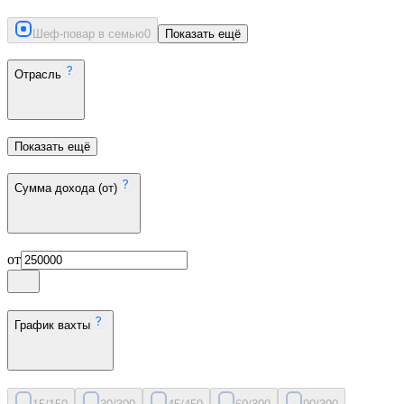
Шеф-повар в семью
0
Показать ещё
Отрасль
Показать ещё
Сумма дохода (от)
от
График вахты