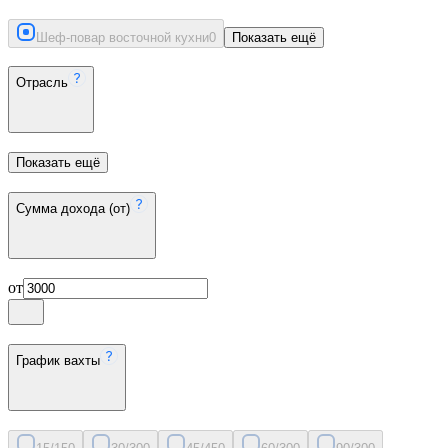
Шеф-повар восточной кухни
0
Показать ещё
Отрасль
Показать ещё
Сумма дохода (от)
от
График вахты