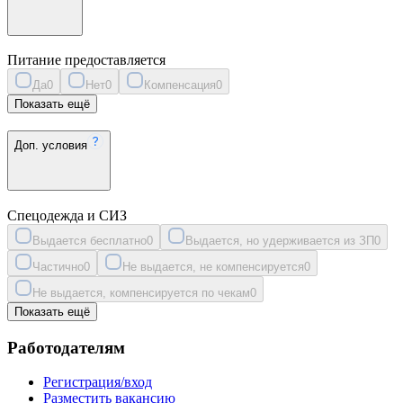
Питание предоставляется
Да
0
Нет
0
Компенсация
0
Показать ещё
Доп. условия
Спецодежда и СИЗ
Выдается бесплатно
0
Выдается, но удерживается из ЗП
0
Частично
0
Не выдается, не компенсируется
0
Не выдается, компенсируется по чекам
0
Показать ещё
Работодателям
Регистрация/вход
Разместить вакансию