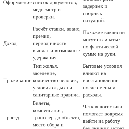
Оформление
список документов,
задержек и
медосмотр и
спорных
проверки.
ситуаций.
Расчёт ставки, аванс,
Похожие вакансии
премии,
могут отличаться
Доход
периодичность
по фактической
выплат и возможные
сумме на руки.
удержания.
Тип жилья,
Бытовые условия
заселение,
влияют на
Проживание
количество человек,
восстановление
условия отдыха и
после смены и
санитарные правила.
расходы.
Билеты,
Чёткая логистика
компенсация,
помогает вовремя
Проезд
трансфер до объекта,
выйти на работу
место сбора и
без лишних затрат.