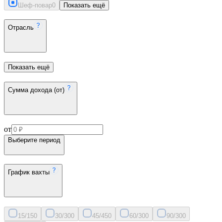
Шеф-повар
0
Показать ещё
Отрасль
Показать ещё
Сумма дохода (от)
от
Выберите период
График вахты
15/15
0
30/30
0
45/45
0
60/30
0
90/30
0