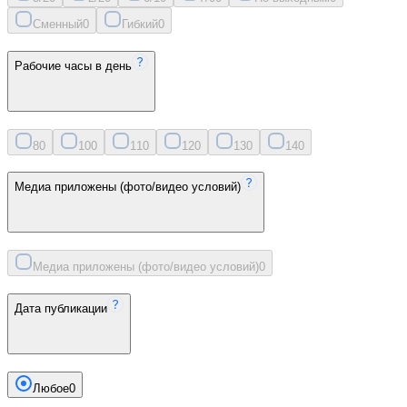
Сменный
0
Гибкий
0
Рабочие часы в день
8
0
10
0
11
0
12
0
13
0
14
0
Медиа приложены (фото/видео условий)
Медиа приложены (фото/видео условий)
0
Дата публикации
Любое
0