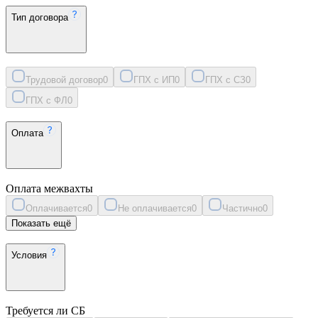
Тип договора
Трудовой договор
0
ГПХ с ИП
0
ГПХ с СЗ
0
ГПХ с ФЛ
0
Оплата
Оплата межвахты
Оплачивается
0
Не оплачивается
0
Частично
0
Показать ещё
Условия
Требуется ли СБ