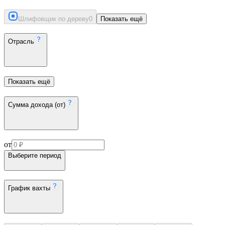
Шлифовщик по дереву
0
Показать ещё
Отрасль
Показать ещё
Сумма дохода (от)
от
Выберите период
График вахты