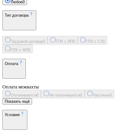
Любое
0
Тип договора
Трудовой договор
0
ГПХ с ИП
0
ГПХ с СЗ
0
ГПХ с ФЛ
0
Оплата
Оплата межвахты
Оплачивается
0
Не оплачивается
0
Частично
0
Показать ещё
Условия