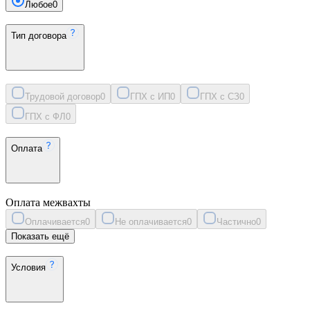
Любое
0
Тип договора
Трудовой договор
0
ГПХ с ИП
0
ГПХ с СЗ
0
ГПХ с ФЛ
0
Оплата
Оплата межвахты
Оплачивается
0
Не оплачивается
0
Частично
0
Показать ещё
Условия