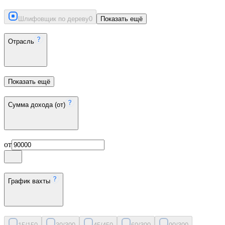
Шлифовщик по дереву
0
Показать ещё
Отрасль
Показать ещё
Сумма дохода (от)
от
График вахты