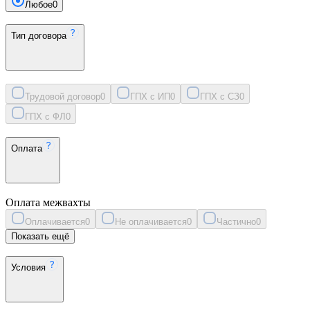
Любое
0
Тип договора
Трудовой договор
0
ГПХ с ИП
0
ГПХ с СЗ
0
ГПХ с ФЛ
0
Оплата
Оплата межвахты
Оплачивается
0
Не оплачивается
0
Частично
0
Показать ещё
Условия