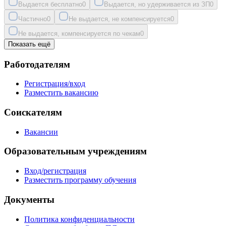
Выдается бесплатно
0
Выдается, но удерживается из ЗП
0
Частично
0
Не выдается, не компенсируется
0
Не выдается, компенсируется по чекам
0
Показать ещё
Работодателям
Регистрация/вход
Разместить вакансию
Соискателям
Вакансии
Образовательным учреждениям
Вход/регистрация
Разместить программу обучения
Документы
Политика конфиденциальности