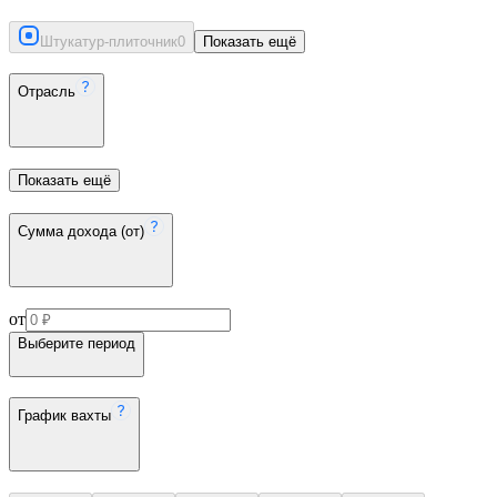
Штукатур-плиточник
0
Показать ещё
Отрасль
Показать ещё
Сумма дохода (от)
от
Выберите период
График вахты