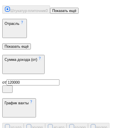
Штукатур-плиточник
0
Показать ещё
Отрасль
Показать ещё
Сумма дохода (от)
от
График вахты