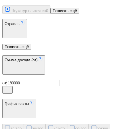
Штукатур-плиточник
0
Показать ещё
Отрасль
Показать ещё
Сумма дохода (от)
от
График вахты