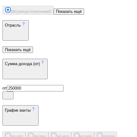
Штукатур-плиточник
0
Показать ещё
Отрасль
Показать ещё
Сумма дохода (от)
от
График вахты