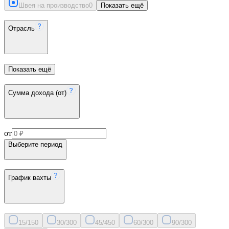
Швея на производство
0
Показать ещё
Отрасль
Показать ещё
Сумма дохода (от)
от
Выберите период
График вахты
15/15
0
30/30
0
45/45
0
60/30
0
90/30
0