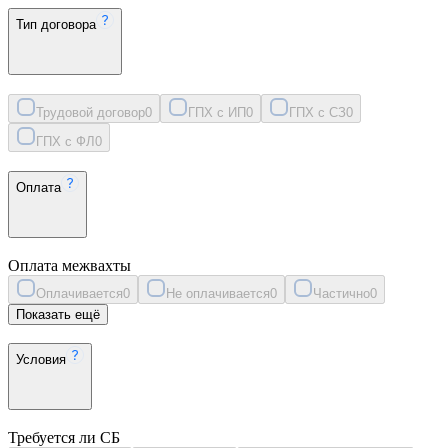
Тип договора
Трудовой договор
0
ГПХ с ИП
0
ГПХ с СЗ
0
ГПХ с ФЛ
0
Оплата
Оплата межвахты
Оплачивается
0
Не оплачивается
0
Частично
0
Показать ещё
Условия
Требуется ли СБ