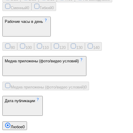
Сменный
0
Гибкий
0
Рабочие часы в день
8
0
10
0
11
0
12
0
13
0
14
0
Медиа приложены (фото/видео условий)
Медиа приложены (фото/видео условий)
0
Дата публикации
Любое
0