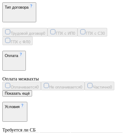
Тип договора
Трудовой договор
0
ГПХ с ИП
0
ГПХ с СЗ
0
ГПХ с ФЛ
0
Оплата
Оплата межвахты
Оплачивается
0
Не оплачивается
0
Частично
0
Показать ещё
Условия
Требуется ли СБ