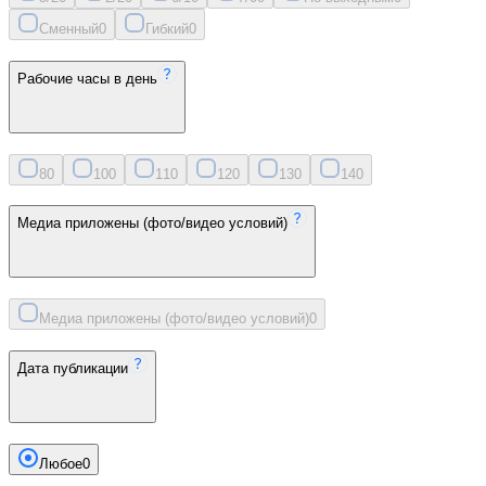
Сменный
0
Гибкий
0
Рабочие часы в день
8
0
10
0
11
0
12
0
13
0
14
0
Медиа приложены (фото/видео условий)
Медиа приложены (фото/видео условий)
0
Дата публикации
Любое
0