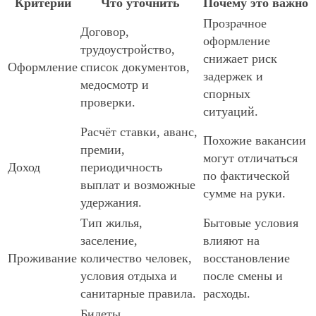
Критерий
Что уточнить
Почему это важно
Прозрачное
Договор,
оформление
трудоустройство,
снижает риск
Оформление
список документов,
задержек и
медосмотр и
спорных
проверки.
ситуаций.
Расчёт ставки, аванс,
Похожие вакансии
премии,
могут отличаться
Доход
периодичность
по фактической
выплат и возможные
сумме на руки.
удержания.
Тип жилья,
Бытовые условия
заселение,
влияют на
Проживание
количество человек,
восстановление
условия отдыха и
после смены и
санитарные правила.
расходы.
Билеты,