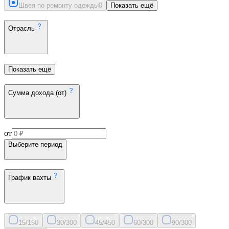
Швея по ремонту одежды
0
Показать ещё
Отрасль
Показать ещё
Сумма дохода (от)
от
Выберите период
График вахты
15/15
0
30/30
0
45/45
0
60/30
0
90/30
0