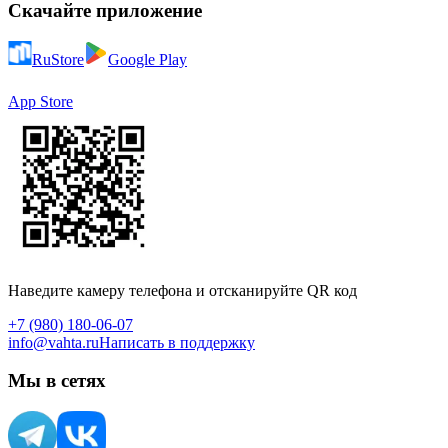
Скачайте приложение
RuStore
Google Play
App Store
Наведите камеру телефона и отсканируйте QR код
+7 (980) 180-06-07
info@vahta.ru
Написать в поддержку
Мы в сетях