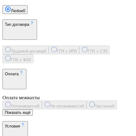
Любое
0
Тип договора
Трудовой договор
0
ГПХ с ИП
0
ГПХ с СЗ
0
ГПХ с ФЛ
0
Оплата
Оплата межвахты
Оплачивается
0
Не оплачивается
0
Частично
0
Показать ещё
Условия