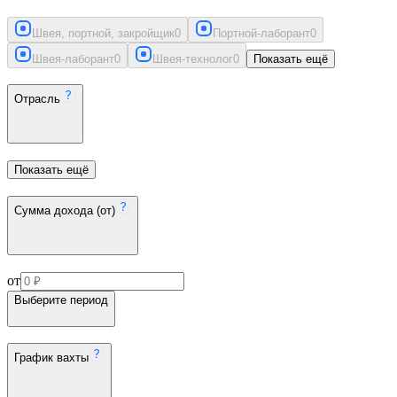
Швея, портной, закройщик
0
Портной-лаборант
0
Швея-лаборант
0
Швея-технолог
0
Показать ещё
Отрасль
Показать ещё
Сумма дохода (от)
от
Выберите период
График вахты