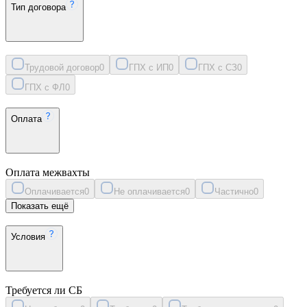
Тип договора
Трудовой договор
0
ГПХ с ИП
0
ГПХ с СЗ
0
ГПХ с ФЛ
0
Оплата
Оплата межвахты
Оплачивается
0
Не оплачивается
0
Частично
0
Показать ещё
Условия
Требуется ли СБ