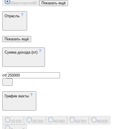
Швея-портной
0
Показать ещё
Отрасль
Показать ещё
Сумма дохода (от)
от
График вахты
15/15
0
30/30
0
45/45
0
60/30
0
90/30
0