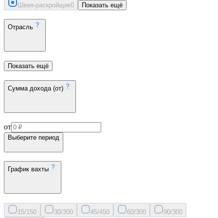
Швея-раскройщик
0
Показать ещё
Отрасль
Показать ещё
Сумма дохода (от)
от
Выберите период
График вахты
15/15
0
30/30
0
45/45
0
60/30
0
90/30
0