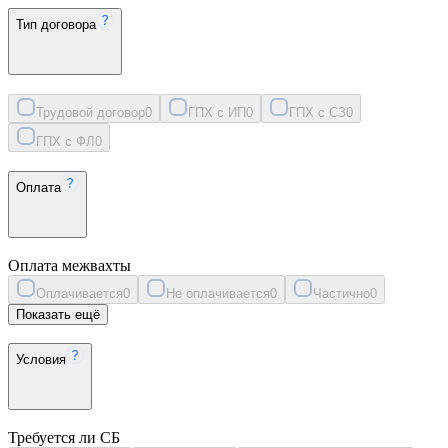
Тип договора
Трудовой договор
0
ГПХ с ИП
0
ГПХ с СЗ
0
ГПХ с ФЛ
0
Оплата
Оплата межвахты
Оплачивается
0
Не оплачивается
0
Частично
0
Показать ещё
Условия
Требуется ли СБ