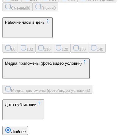
Сменный
0
Гибкий
0
Рабочие часы в день
8
0
10
0
11
0
12
0
13
0
14
0
Медиа приложены (фото/видео условий)
Медиа приложены (фото/видео условий)
0
Дата публикации
Любое
0