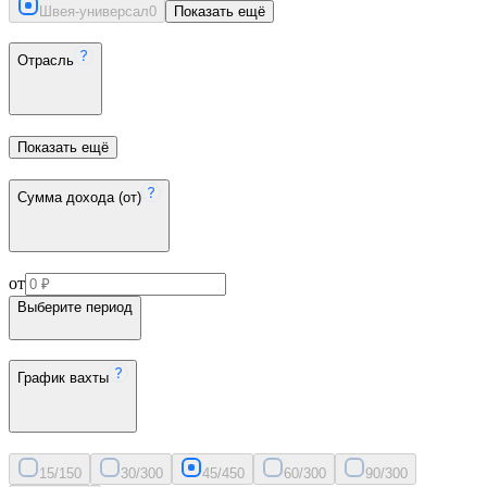
Швея-универсал
0
Показать ещё
Отрасль
Показать ещё
Сумма дохода (от)
от
Выберите период
График вахты
15/15
0
30/30
0
45/45
0
60/30
0
90/30
0