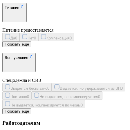
Питание
Питание предоставляется
Да
0
Нет
0
Компенсация
0
Показать ещё
Доп. условия
Спецодежда и СИЗ
Выдается бесплатно
0
Выдается, но удерживается из ЗП
0
Частично
0
Не выдается, не компенсируется
0
Не выдается, компенсируется по чекам
0
Показать ещё
Работодателям