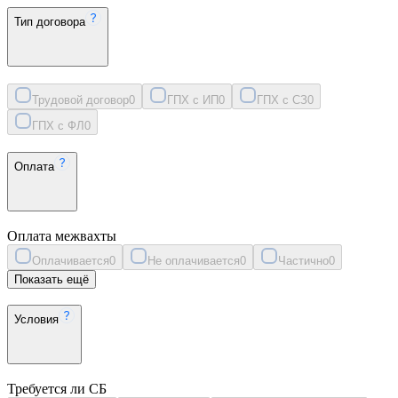
Тип договора
Трудовой договор
0
ГПХ с ИП
0
ГПХ с СЗ
0
ГПХ с ФЛ
0
Оплата
Оплата межвахты
Оплачивается
0
Не оплачивается
0
Частично
0
Показать ещё
Условия
Требуется ли СБ