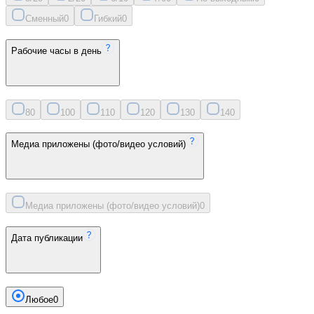
Сменный
0
Гибкий
0
Рабочие часы в день
8
0
10
0
11
0
12
0
13
0
14
0
Медиа приложены (фото/видео условий)
Медиа приложены (фото/видео условий)
0
Дата публикации
Любое
0