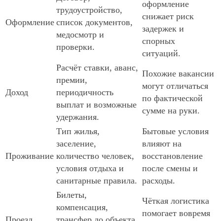
оформление
трудоустройство,
снижает риск
Оформление
список документов,
задержек и
медосмотр и
спорных
проверки.
ситуаций.
Расчёт ставки, аванс,
Похожие вакансии
премии,
могут отличаться
Доход
периодичность
по фактической
выплат и возможные
сумме на руки.
удержания.
Тип жилья,
Бытовые условия
заселение,
влияют на
Проживание
количество человек,
восстановление
условия отдыха и
после смены и
санитарные правила.
расходы.
Билеты,
Чёткая логистика
компенсация,
помогает вовремя
Проезд
трансфер до объекта,